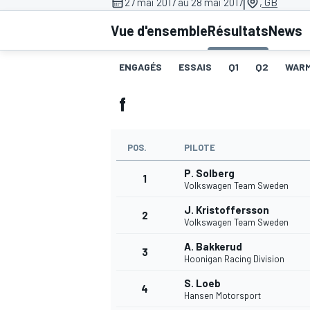
|
27 mai 2017 au 28 mai 2017
, GB
Vue d'ensemble
Résultats
News
ENGAGÉS
ESSAIS
Q1
Q2
WAR
f
MOTOGP
POS.
PILOTE
P. Solberg
1
Volkswagen Team Sweden
J. Kristoffersson
2
Volkswagen Team Sweden
A. Bakkerud
3
Hoonigan Racing Division
S. Loeb
4
Hansen Motorsport