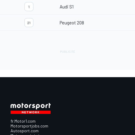
Audi S1
1
Peugeot 208
21
fr.Motor1.com
Motorsportjobs.com
Autosport.com