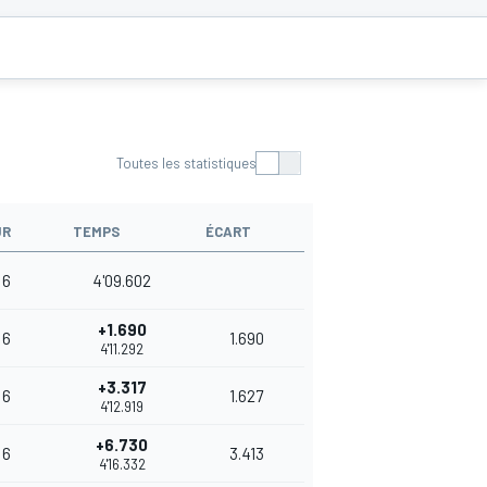
Toutes les statistiques
UR
TEMPS
ÉCART
6
4'09.602
+1.690
6
1.690
4'11.292
+3.317
6
1.627
4'12.919
+6.730
6
3.413
4'16.332