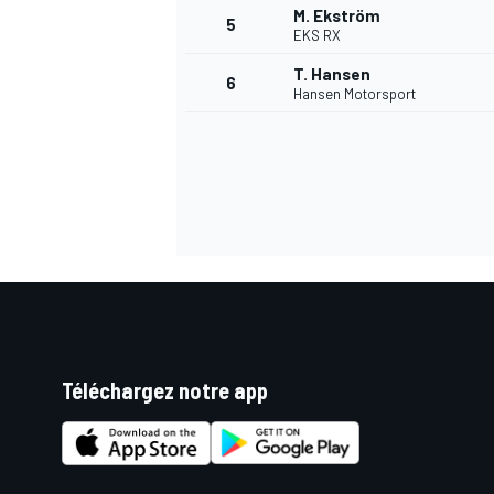
M. Ekström
5
EKS RX
WRC
T. Hansen
6
Hansen Motorsport
Téléchargez notre app
WEC