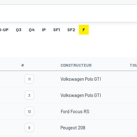
M-UP
Q3
Q4
IP
SF1
SF2
F
#
CONSTRUCTEUR
TO
Volkswagen Polo GTI
11
Volkswagen Polo GTI
3
Ford Focus RS
13
Peugeot 208
9