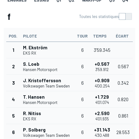
f
Toutes les statistiques
POS.
PILOTE
TOUR
TEMPS
ÉCART
M. Ekström
1
6
3'59.345
EKS RX
S. Loeb
+0.567
2
6
0.567
Hansen Motorsport
3'59.912
J. Kristoffersson
+0.909
3
6
0.342
Volkswagen Team Sweden
4'00.254
T. Hansen
+1.729
4
6
0.820
Hansen Motorsport
4'01.074
R. Nitiss
+2.590
5
6
0.861
EKS RX
4'01.935
P. Solberg
+31.143
6
6
28.553
Volkswagen Team Sweden
4'30.488