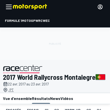
FORMULE 1
MOTOGP
WRC
WEC
2017 World Rallycross Montalegre
présenté par
22 avr. 2017 au 23 avr. 2017
, PT
Vue d'ensemble
Résultats
News
Vidéos
ENGAGÉS
ESSAIS
Q1
Q2
WARM-UP
Q3
Q4
I