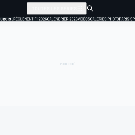
TOUTES LES SÉRIES
URCIS :
RÈGLEMENT F1 2026
CALENDRIER 2026
VIDÉOS
GALERIES PHOTO
PARIS S