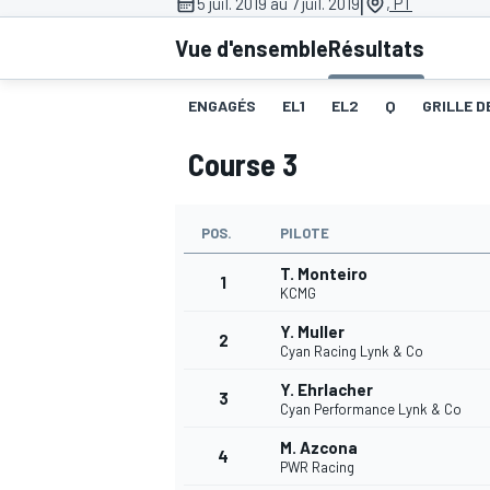
|
5 juil. 2019 au 7 juil. 2019
, PT
Vue d'ensemble
Résultats
ENGAGÉS
EL1
EL2
Q
GRILLE D
Course 3
MOTOGP
POS.
PILOTE
T. Monteiro
1
KCMG
Y. Muller
2
Cyan Racing Lynk & Co
Y. Ehrlacher
3
Cyan Performance Lynk & Co
M. Azcona
4
PWR Racing