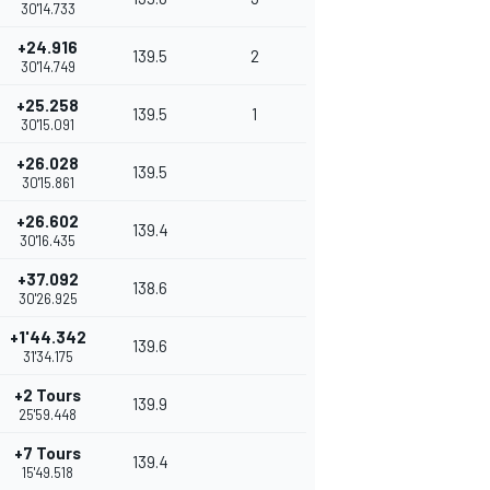
30'14.733
+24.916
139.5
2
30'14.749
+25.258
139.5
1
30'15.091
+26.028
139.5
30'15.861
+26.602
139.4
30'16.435
+37.092
138.6
30'26.925
+1'44.342
139.6
31'34.175
+2 Tours
139.9
25'59.448
+7 Tours
139.4
15'49.518