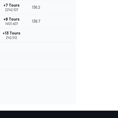
+7 Tours
136.2
22'42.107
+8 Tours
138.7
14'01.407
+13 Tours
2'42.512