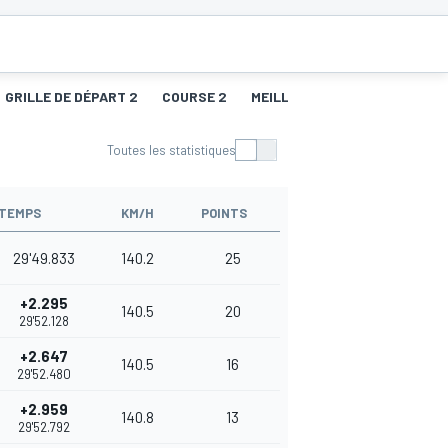
GRILLE DE DÉPART 2
COURSE 2
MEILLEURS TOURS 2
GRILL
Toutes les statistiques
TEMPS
KM/H
POINTS
29'49.833
140.2
25
+2.295
140.5
20
29'52.128
+2.647
140.5
16
29'52.480
+2.959
140.8
13
29'52.792