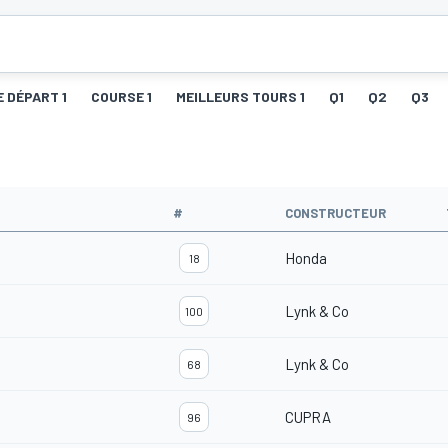
E DÉPART 1
COURSE 1
MEILLEURS TOURS 1
Q1
Q2
Q3
#
CONSTRUCTEUR
Honda
18
Lynk & Co
100
Lynk & Co
68
CUPRA
96