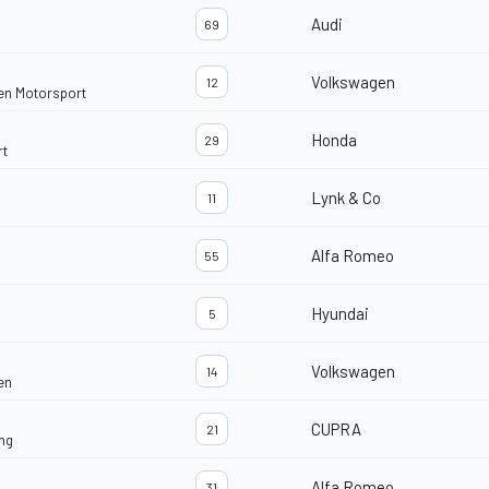
Audi
69
Volkswagen
12
en Motorsport
Honda
29
rt
Lynk & Co
11
Alfa Romeo
55
Hyundai
5
Volkswagen
14
en
CUPRA
21
ng
Alfa Romeo
31