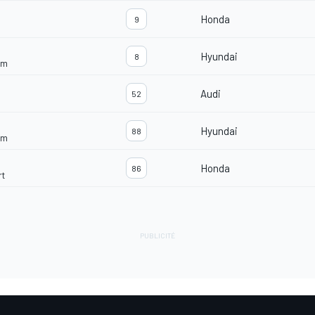
Honda
9
Hyundai
8
am
Audi
52
Hyundai
88
am
Honda
86
rt