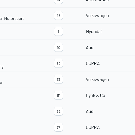
Volkswagen
25
en Motorsport
Hyundai
1
Audi
10
CUPRA
50
ng
Volkswagen
33
en
Lynk & Co
111
Audi
22
CUPRA
37