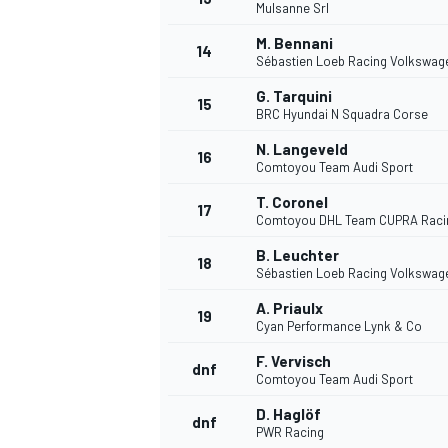
Mulsanne Srl
M. Bennani
14
Sébastien Loeb Racing Volkswag
G. Tarquini
15
BRC Hyundai N Squadra Corse
N. Langeveld
16
Comtoyou Team Audi Sport
T. Coronel
17
Comtoyou DHL Team CUPRA Raci
B. Leuchter
18
Sébastien Loeb Racing Volkswag
A. Priaulx
19
Cyan Performance Lynk & Co
F. Vervisch
dnf
Comtoyou Team Audi Sport
D. Haglöf
dnf
PWR Racing