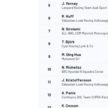
J. Vernay
5
Leopard Racing Team Audi Sport
WRC
R. Huff
6
Sébastien Loeb Racing Volkswag
N. Girolami
7
ALL-INKL.COM Münnich Motorspo
T. Björk
8
Cyan Racing Lynk & Co
M. Qing Hua
9
Mulsanne Srl
N. Michelisz
10
BRC Hyundai N Squadra Corse
J. Kristoffersson
11
Sébastien Loeb Racing Volkswag
WEC
A. Panis
12
Comtoyou DHL Team CUPRA Raci
K. Ceccon
13