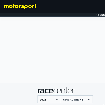
RACCO
FORMULE 1
présenté par
GP D'AUTRICHE