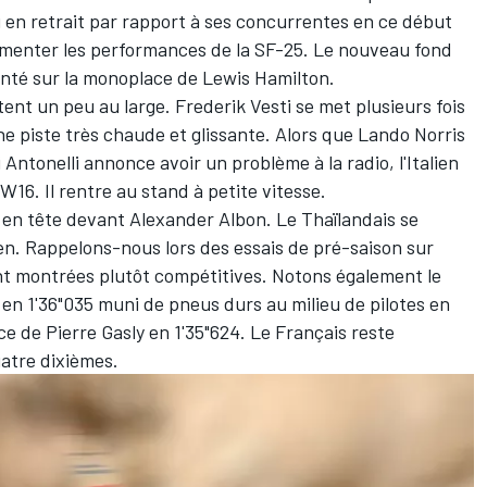
u en retrait par rapport à ses concurrentes en ce début
ugmenter les performances de la SF-25. Le nouveau fond
onté sur la monoplace de
Lewis Hamilton
.
tent un peu au large. Frederik Vesti se met plusieurs fois
ne piste très chaude et glissante. Alors que
Lando Norris
 Antonelli
annonce avoir un problème à la radio, l'Italien
16. Il rentre au stand à petite vitesse.
s en tête devant
Alexander Albon
. Le Thaïlandais se
en
. Rappelons-nous lors des essais de pré-saison sur
ent montrées plutôt compétitives. Notons également le
en 1'36"035 muni de pneus durs au milieu de pilotes en
ace de
Pierre Gasly
en 1'35"624. Le Français reste
uatre dixièmes.