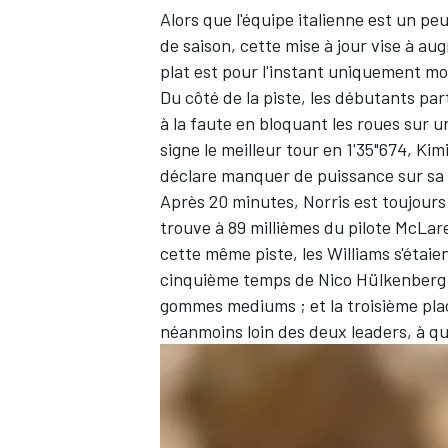
Alors que l'équipe italienne est un pe
de saison, cette mise à jour vise à a
plat est pour l'instant uniquement m
Du côté de la piste, les débutants par
à la faute en bloquant les roues sur u
signe le meilleur tour en 1'35"674,
Kimi
déclare manquer de puissance sur sa W
Après 20 minutes, Norris est toujour
trouve à 89 millièmes du pilote
McLar
cette même piste, les Williams s'étai
cinquième temps de
Nico Hülkenberg
gommes mediums ; et la troisième pl
néanmoins loin des deux leaders, à q