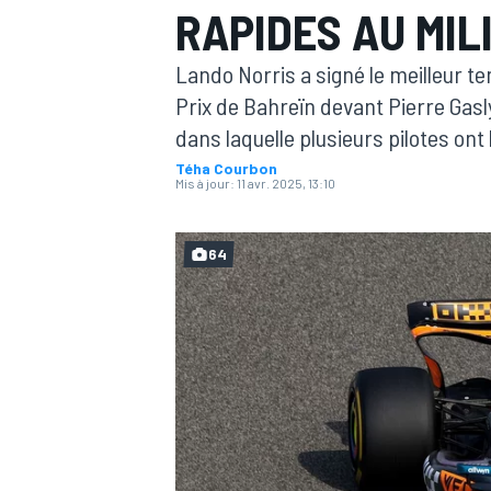
RAPIDES AU MIL
Lando Norris a signé le meilleur t
Prix de Bahreïn devant Pierre Gas
dans laquelle plusieurs pilotes ont
Téha Courbon
MOTOGP
Mis à jour:
11 avr. 2025, 13:10
64