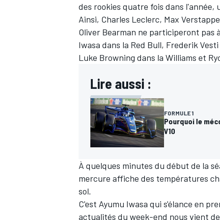
des rookies quatre fois dans l'année,
Ainsi,
Charles Leclerc
,
Max Verstapp
Oliver Bearman
ne participeront pas 
Iwasa dans la
Red Bull
, Frederik Vesti
Luke Browning dans la
Williams
et Ry
Lire aussi :
FORMULE 1
Pourquoi le méco
V10
À quelques minutes du début de la séanc
mercure affiche des températures cha
sol.
C'est Ayumu Iwasa qui s'élance en pre
actualités du week-end nous vient de 