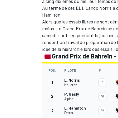
à cinq dixièmes du meilleur temps de 
Au terme de ces EL1, Lando Norris a d
Hamilton
Alors que les essais libres ne sont gé
moins. Le Grand Prix de Bahreïn se dé
samedi - ont lieu pendant la journée, 
rendent un travail de préparation de
idée de la hiérarchie lors des essais li
Grand Prix de Bahreïn - 
POS.
PILOTE
#
L. Norris
1
4
McLaren
P. Gasly
2
10
Alpine
L. Hamilton
3
44
Ferrari