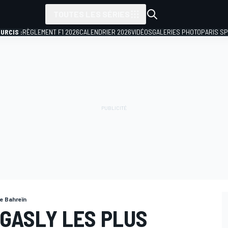
TOUTES LES SÉRIES
URCIS :
RÈGLEMENT F1 2026
CALENDRIER 2026
VIDÉOS
GALERIES PHOTO
PARIS S
e Bahreïn
T GASLY LES PLUS