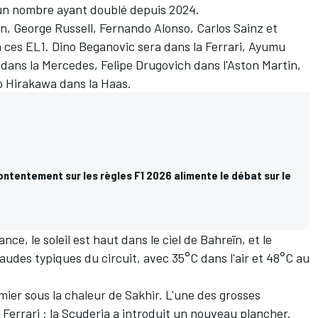
un nombre ayant doublé depuis 2024
.
en
,
George Russell
,
Fernando Alonso
,
Carlos Sainz
et
à ces EL1. Dino Beganovic sera dans la
Ferrari
, Ayumu
 dans la
Mercedes
, Felipe Drugovich dans l'Aston Martin,
o Hirakawa dans la
Haas
.
ntentement sur les règles F1 2026 alimente le débat sur le
e, le soleil est haut dans le ciel de Bahreïn, et le
udes typiques du circuit, avec 35°C dans l'air et 48°C au
mier sous la chaleur de Sakhir. L'une des grosses
Ferrari :
la Scuderia a introduit un nouveau plancher
.