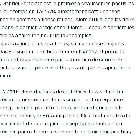
e,
Gabriel Bortoleto
est le premier à chausser les pneus les
eilleur temps en 1'34"628, directement battu par son
lance en gommes à flancs rouges. Alors qu'il aligne les deux
 dans le dernier virage et sort large, il échoue derrière les
iciles à faire tenir sur un tour complet.
ujours coincé dans les stands, sa monoplace toujours
ly inscrit un très beau tour en 1'33"442 et prend la
noda et Albon est noté par la direction de course, le
juste devant le pilote Red Bull, avant que le Japonais ne
moment.
n 1'33"204 deux dixièmes devant Gasly. Lewis Hamilton
Après quelques commentaires concernant un équilibre
me qui semble plus être lié aux pneumatiques et à la
e en elle-même, le Britannique est 16e à huit minutes du
t pas inscrit de tour rapide. Le septuple champion du
ès, les pneus tendres et remonte en troisième position,