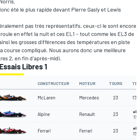
Norris.
onc été le plus rapide devant Pierre Gasly et Lewis
néralement pas très représentatifs, ceux-ci le sont encore
roule en effet la nuit et ces EL1 - tout comme les EL3 de
ainsi les grosses différences des températures en piste
 la course compliqué. Nous aurons donc une meilleure
bres 2, en fin d'après-midi.
Essais Libres 1
CONSTRUCTEUR
MOTEUR
TOURS
TE
McLaren
Mercedes
23
1'3
+0
Alpine
Renault
23
1'3
+0
Ferrari
Ferrari
23
1'3