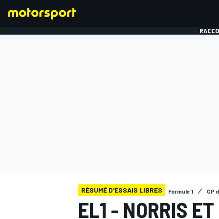
RACCO
FORMULE 1
RÉSUMÉ D'ESSAIS LIBRES
Formule 1
GP d
EL1 - NORRIS E