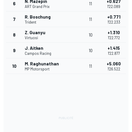
N. Mazepin
+0.627
6
11
ART Grand Prix
1'22.089
R. Boschung
+0.771
7
11
Trident
1'22.233
Z. Guanyu
+1.310
8
10
Virtuosi
1'22.772
J. Aitken
+1.415
9
10
Campos Racing
1'22.877
M. Raghunathan
+5.060
10
11
MP Motorsport
1'26.522