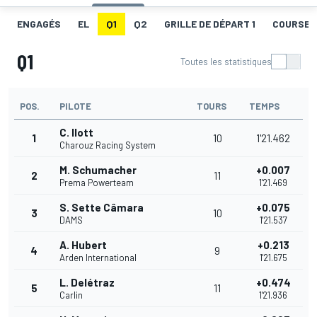
ENGAGÉS
EL
Q1
Q2
GRILLE DE DÉPART 1
COURSE 1
Q1
Toutes les statistiques
POS.
PILOTE
TOURS
TEMPS
C. Ilott
1
10
1'21.462
Charouz Racing System
M. Schumacher
+0.007
2
11
Prema Powerteam
1'21.469
S. Sette Câmara
+0.075
3
10
DAMS
1'21.537
A. Hubert
+0.213
4
9
Arden International
1'21.675
L. Delétraz
+0.474
5
11
Carlin
1'21.936