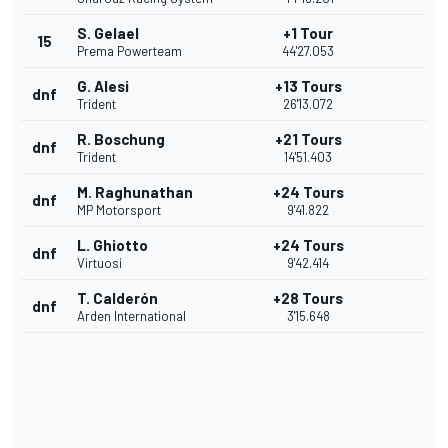
S. Gelael
+1 Tour
15
Prema Powerteam
44'27.053
G. Alesi
+13 Tours
dnf
Trident
26'13.072
R. Boschung
+21 Tours
dnf
Trident
14'51.403
M. Raghunathan
+24 Tours
dnf
MP Motorsport
9'41.822
L. Ghiotto
+24 Tours
dnf
Virtuosi
9'42.414
T. Calderón
+28 Tours
dnf
Arden International
3'15.648