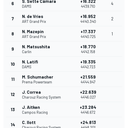
S. Sette Câmara
+16.322
6
4
DAMS
44'39.710
N. de Vries
+16.952
7
2
ART Grand Prix
44'40.340
N. Mazepin
+17.337
8
1
ART Grand Prix
44'40.725
N. Matsushita
+18.770
9
Carlin
44'42.158
N. Latifi
+19.335
10
DAMS
44'42.723
M. Schumacher
+21.559
11
Prema Powerteam
44'44.947
J. Correa
+22.639
12
Charouz Racing System
44'46.027
J. Aitken
+23.284
13
Campos Racing
44'46.672
C. Ilott
+24.813
14
Charouz Racing System
44'48.201