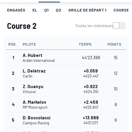
ENGAGÉS
EL
Q1
Q2
GRILLE DE DÉPART 1
COURSE 1
Course 2
Toutes les statistiques
POS.
PILOTE
TEMPS
POINTS
A. Hubert
1
44'23.388
15
Arden International
L. Delétraz
+0.059
2
12
Carlin
44'23.447
Z. Guanyu
+0.922
3
10
Virtuosi
44'24.310
A. Markelov
+2.459
4
8
MP Motorsport
44'25.847
D. Boccolacci
+13.689
5
6
Campos Racing
44'37.077