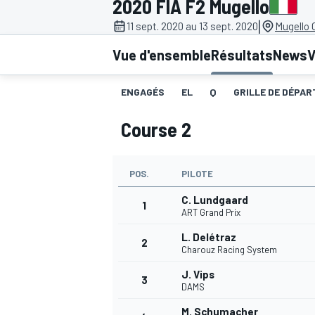
2020 FIA F2 Mugello
|
11 sept. 2020 au 13 sept. 2020
Mugello C
Vue d'ensemble
Résultats
News
V
ENGAGÉS
EL
Q
GRILLE DE DÉPART
MOTOGP
Course 2
POS.
PILOTE
C. Lundgaard
1
ART Grand Prix
L. Delétraz
2
Charouz Racing System
J. Vips
3
DAMS
M. Schumacher