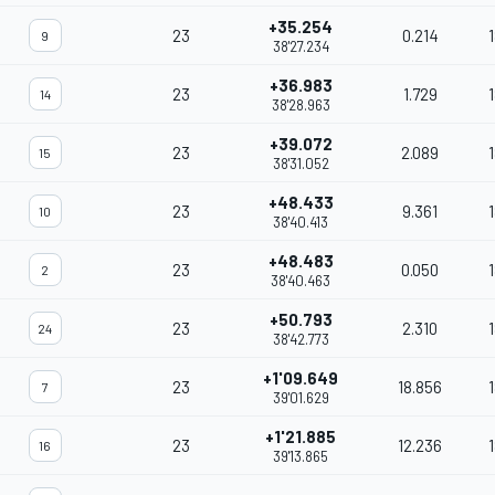
+35.254
23
0.214
9
38'27.234
+36.983
23
1.729
14
38'28.963
+39.072
23
2.089
15
38'31.052
+48.433
23
9.361
10
38'40.413
+48.483
23
0.050
2
38'40.463
+50.793
23
2.310
24
38'42.773
+1'09.649
23
18.856
7
39'01.629
+1'21.885
23
12.236
16
39'13.865