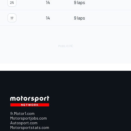
14
9 laps
25
14
9 laps
17
fr.Motor1.com
Motorsportjobs.com
Autosport.com
Motorsportstats.com