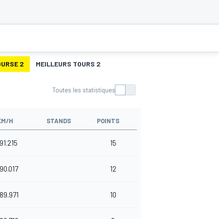
OURSE 2
MEILLEURS TOURS 2
Toutes les statistiques
KM/H
STANDS
POINTS
91.215
15
190.017
12
189.971
10