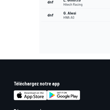
L. Ghiotto
dnf
Hitech Racing
G. Alesi
dnf
HWA AG
Téléchargez notre app