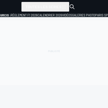
TOUTES LES SÉRIES
URCIS :
RÈGLEMENT F1 2026
CALENDRIER 2026
VIDÉOS
GALERIES PHOTO
PARIS S