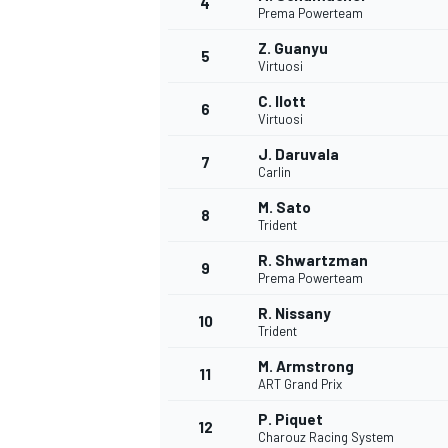
4
Prema Powerteam
Z. Guanyu
5
WRC
Virtuosi
C. Ilott
6
Virtuosi
J. Daruvala
7
Carlin
M. Sato
8
Trident
R. Shwartzman
9
Prema Powerteam
R. Nissany
10
Trident
WEC
M. Armstrong
11
ART Grand Prix
P. Piquet
12
Charouz Racing System