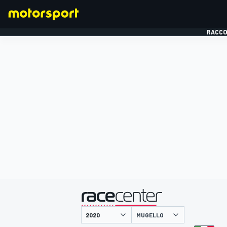
RACCO
FORMULE 1
présenté par
MUGELLO