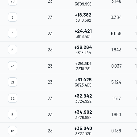
23
3.148
20
38'09.998
+18.382
23
0.364
3
38'10.362
+24.421
23
6.039
1
4
38'16.401
+26.264
23
1.843
8
38'18.244
+26.301
23
0.037
23
38'18.281
+31.425
23
5.124
21
38'23.405
+32.942
23
1.517
22
38'24.922
+34.902
23
1.960
5
38'26.882
+35.040
23
0.138
12
38'27.020