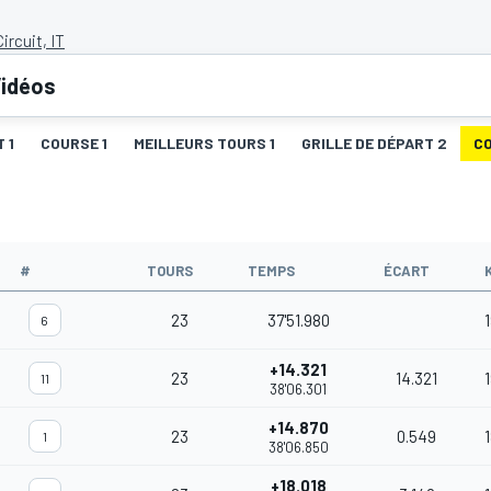
ircuit, IT
idéos
 1
COURSE 1
MEILLEURS TOURS 1
GRILLE DE DÉPART 2
C
#
TOURS
TEMPS
ÉCART
23
37'51.980
1
6
+14.321
23
14.321
11
38'06.301
+14.870
23
0.549
1
38'06.850
+18.018