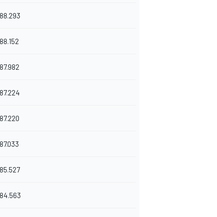
188.293
188.152
187.982
187.224
187.220
187.033
185.527
184.563