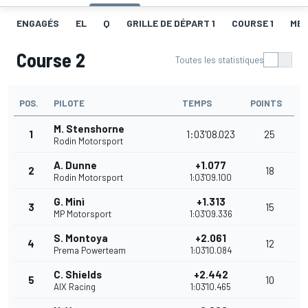
ENGAGÉS
EL
Q
GRILLE DE DÉPART 1
COURSE 1
MEI
Course 2
Toutes les statistiques
POS.
PILOTE
TEMPS
POINTS
M. Stenshorne
1
1:03'08.023
25
Rodin Motorsport
A. Dunne
+1.077
2
18
Rodin Motorsport
1:03'09.100
G. Minì
+1.313
3
15
MP Motorsport
1:03'09.336
S. Montoya
+2.061
4
12
Prema Powerteam
1:03'10.084
C. Shields
+2.442
5
10
AIX Racing
1:03'10.465