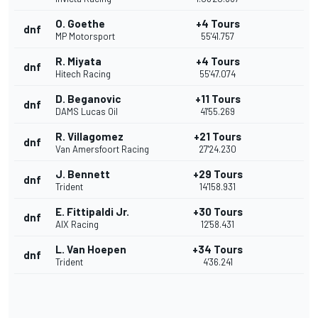
O. Goethe
+4 Tours
dnf
MP Motorsport
55'41.757
R. Miyata
+4 Tours
dnf
Hitech Racing
55'47.074
D. Beganovic
+11 Tours
dnf
DAMS Lucas Oil
41'55.269
R. Villagomez
+21 Tours
dnf
Van Amersfoort Racing
27'24.230
J. Bennett
+29 Tours
dnf
Trident
14'158.931
E. Fittipaldi Jr.
+30 Tours
dnf
AIX Racing
12'58.431
L. Van Hoepen
+34 Tours
dnf
Trident
4'36.241