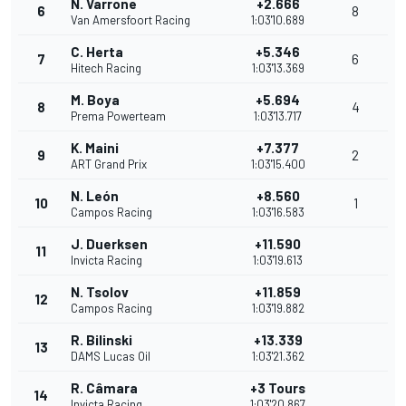
N. Varrone
+2.666
6
8
Van Amersfoort Racing
1:03'10.689
C. Herta
+5.346
7
6
Hitech Racing
1:03'13.369
M. Boya
+5.694
8
4
Prema Powerteam
1:03'13.717
K. Maini
+7.377
9
2
ART Grand Prix
1:03'15.400
N. León
+8.560
10
1
Campos Racing
1:03'16.583
J. Duerksen
+11.590
11
Invicta Racing
1:03'19.613
N. Tsolov
+11.859
12
Campos Racing
1:03'19.882
R. Bilinski
+13.339
13
DAMS Lucas Oil
1:03'21.362
R. Câmara
+3 Tours
14
Invicta Racing
1:03'20.867