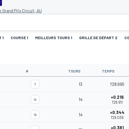
 Grand Prix Circuit, AU
 1
COURSE 1
MEILLEURS TOURS 1
GRILLE DE DÉPART 2
C
#
TOURS
TEMPS
13
1'28.695
7
+0.216
14
14
1'28.911
+0.344
14
15
1'29.039
+0.381