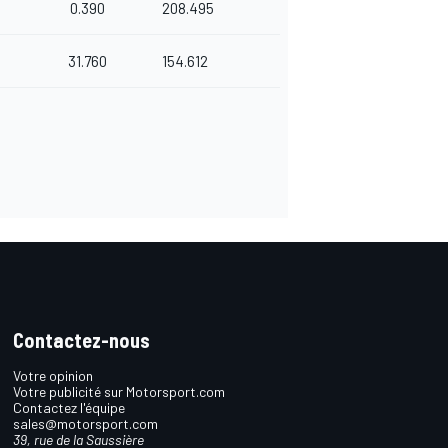
0.390
208.495
31.760
154.612
Contactez-nous
Votre opinion
Votre publicité sur Motorsport.com
Contactez l'équipe
sales@motorsport.com
39, rue de la Saussière