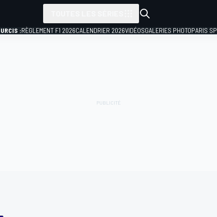
TOUTES LES SÉRIES
URCIS :
RÈGLEMENT F1 2026
CALENDRIER 2026
VIDÉOS
GALERIES PHOTO
PARIS S