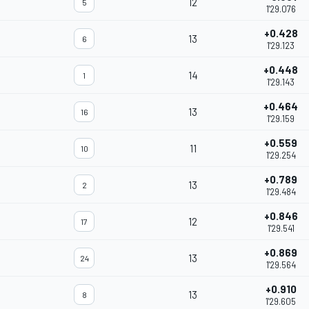
12
5
1'29.076
+0.428
13
6
1'29.123
+0.448
14
1
1'29.143
+0.464
13
16
1'29.159
+0.559
11
10
1'29.254
+0.789
13
2
1'29.484
+0.846
12
17
1'29.541
+0.869
13
24
1'29.564
+0.910
13
8
1'29.605