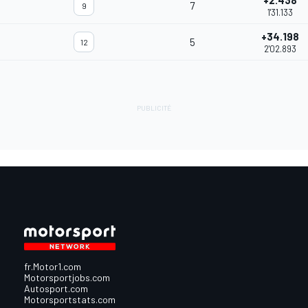
+2.438
7
9
1'31.133
+34.198
5
12
2'02.893
fr.Motor1.com
Motorsportjobs.com
Autosport.com
Motorsportstats.com