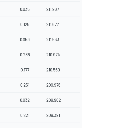
0.035
211.967
0.125
211.672
0.059
211.533
0.238
210.974
0.177
210.560
0.251
209.976
0.032
209.902
0.221
209.391