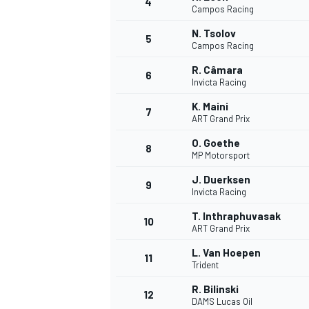
4
Campos Racing
N. Tsolov
5
WRC
Campos Racing
R. Câmara
6
Invicta Racing
K. Maini
7
ART Grand Prix
O. Goethe
8
MP Motorsport
J. Duerksen
9
Invicta Racing
T. Inthraphuvasak
10
ART Grand Prix
WEC
L. Van Hoepen
11
Trident
R. Bilinski
12
DAMS Lucas Oil