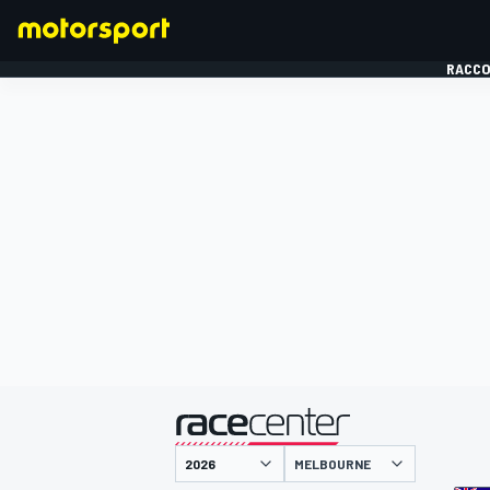
RACCO
FORMULE 1
présenté par
MELBOURNE