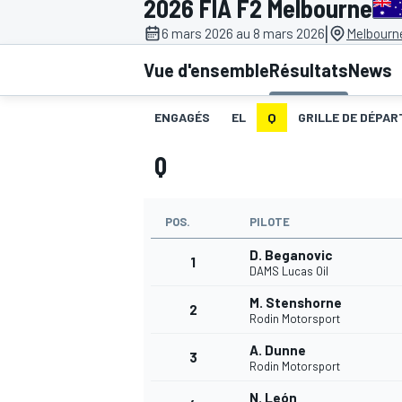
2026 FIA F2 Melbourne
|
6 mars 2026 au 8 mars 2026
Melbourne
Vue d'ensemble
Résultats
News
ENGAGÉS
EL
Q
GRILLE DE DÉPART
MOTOGP
Q
POS.
PILOTE
D. Beganovic
1
DAMS Lucas Oil
M. Stenshorne
2
Rodin Motorsport
A. Dunne
3
Rodin Motorsport
N. León