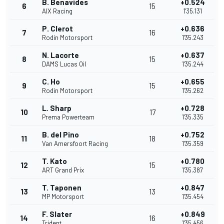
B. Benavides
+0.524
6
15
AIX Racing
1'35.131
P. Clerot
+0.636
7
16
Rodin Motorsport
1'35.243
N. Lacorte
+0.637
8
15
DAMS Lucas Oil
1'35.244
C. Ho
+0.655
9
15
Rodin Motorsport
1'35.262
L. Sharp
+0.728
10
17
Prema Powerteam
1'35.335
B. del Pino
+0.752
11
18
Van Amersfoort Racing
1'35.359
T. Kato
+0.780
12
15
ART Grand Prix
1'35.387
T. Taponen
+0.847
13
13
MP Motorsport
1'35.454
F. Slater
+0.849
14
16
Trident
1'35.456