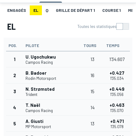
ENGAGÉS
EL
Q
GRILLE DE DÉPART 1
COURSE 1
MEI
EL
Toutes les statistiques
POS.
PILOTE
TOURS
TEMPS
U. Ugochukwu
1
13
1'34.607
Campos Racing
B. Badoer
+0.427
2
16
Rodin Motorsport
1'35.034
N. Strømsted
+0.449
3
15
Trident
1'35.056
T. Naël
+0.463
4
14
Campos Racing
1'35.070
A. Giusti
+0.471
5
13
MP Motorsport
1'35.078