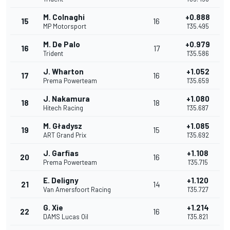
M. Colnaghi
+0.888
15
16
MP Motorsport
1'35.495
M. De Palo
+0.979
16
17
Trident
1'35.586
J. Wharton
+1.052
17
16
Prema Powerteam
1'35.659
J. Nakamura
+1.080
18
18
Hitech Racing
1'35.687
M. Gładysz
+1.085
19
15
ART Grand Prix
1'35.692
J. Garfias
+1.108
20
16
Prema Powerteam
1'35.715
E. Deligny
+1.120
21
14
Van Amersfoort Racing
1'35.727
G. Xie
+1.214
22
16
DAMS Lucas Oil
1'35.821