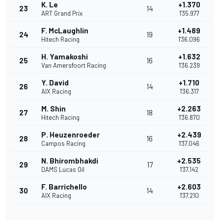
K. Le
+1.370
23
14
ART Grand Prix
1'35.977
F. McLaughlin
+1.489
24
19
Hitech Racing
1'36.096
H. Yamakoshi
+1.632
25
16
Van Amersfoort Racing
1'36.239
Y. David
+1.710
26
14
AIX Racing
1'36.317
M. Shin
+2.263
27
18
Hitech Racing
1'36.870
P. Heuzenroeder
+2.439
28
16
Campos Racing
1'37.046
N. Bhirombhakdi
+2.535
29
17
DAMS Lucas Oil
1'37.142
F. Barrichello
+2.603
30
14
AIX Racing
1'37.210