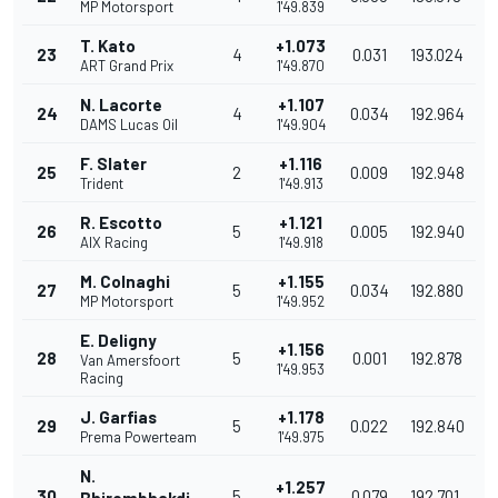
MP Motorsport
1'49.839
T. Kato
+1.073
23
4
0.031
193.024
ART Grand Prix
1'49.870
N. Lacorte
+1.107
24
4
0.034
192.964
DAMS Lucas Oil
1'49.904
F. Slater
+1.116
25
2
0.009
192.948
Trident
1'49.913
R. Escotto
+1.121
26
5
0.005
192.940
AIX Racing
1'49.918
M. Colnaghi
+1.155
27
5
0.034
192.880
MP Motorsport
1'49.952
E. Deligny
+1.156
28
5
0.001
192.878
Van Amersfoort
1'49.953
Racing
J. Garfias
+1.178
29
5
0.022
192.840
Prema Powerteam
1'49.975
N.
+1.257
30
5
0.079
192.701