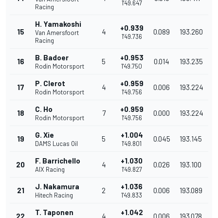
1'49.647
Racing
H. Yamakoshi
+0.939
15
4
0.089
193.260
Van Amersfoort
1'49.736
Racing
B. Badoer
+0.953
16
5
0.014
193.235
Rodin Motorsport
1'49.750
P. Clerot
+0.959
17
4
0.006
193.224
Rodin Motorsport
1'49.756
C. Ho
+0.959
18
7
0.000
193.224
Rodin Motorsport
1'49.756
G. Xie
+1.004
19
5
0.045
193.145
DAMS Lucas Oil
1'49.801
F. Barrichello
+1.030
20
4
0.026
193.100
AIX Racing
1'49.827
J. Nakamura
+1.036
21
2
0.006
193.089
Hitech Racing
1'49.833
T. Taponen
+1.042
22
4
0.006
193.078