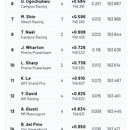
U. Ugochukwu
+0.584
6
4
0.201
193.887
Campos Racing
1'49.381
M. Shin
+0.596
7
7
0.012
193.866
Hitech Racing
1'49.393
T. Naël
+0.608
8
2
0.012
193.844
Campos Racing
1'49.405
J. Wharton
+0.726
9
4
0.118
193.636
Prema Powerteam
1'49.523
L. Sharp
+0.738
10
2
0.012
193.614
Prema Powerteam
1'49.535
K. Le
+0.810
11
4
0.072
193.487
ART Grand Prix
1'49.607
Y. David
+0.825
12
4
0.015
193.461
AIX Racing
1'49.622
A. Giusti
+0.834
13
4
0.009
193.445
MP Motorsport
1'49.631
B. del Pino
+0.850
14
4
0.016
193.417
Van Amersfoort