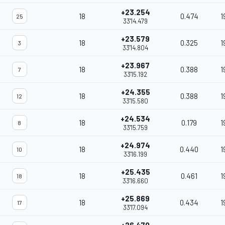
+23.254
18
0.474
1
25
33'14.479
+23.579
18
0.325
1
3
33'14.804
+23.967
18
0.388
1
7
33'15.192
+24.355
18
0.388
1
12
33'15.580
+24.534
18
0.179
1
8
33'15.759
+24.974
18
0.440
1
10
33'16.199
+25.435
18
0.461
1
18
33'16.660
+25.869
18
0.434
1
17
33'17.094