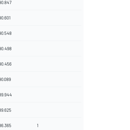
90.847
90.601
90.548
90.498
90.456
90.089
89.944
89.625
86.365
1