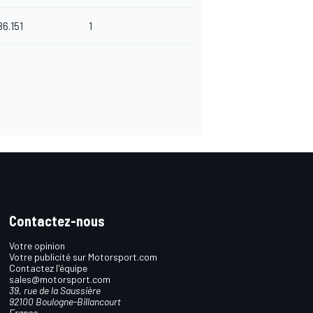
86.151
1
Contactez-nous
Votre opinion
Votre publicité sur Motorsport.com
Contactez l'équipe
sales@motorsport.com
39, rue de la Saussière
92100 Boulogne-Billancourt
France