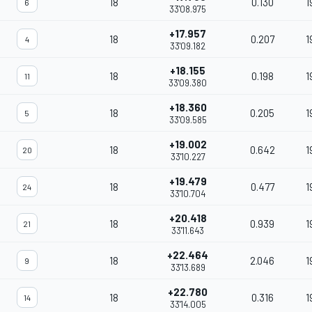
18
0.130
1
6
33'08.975
+17.957
18
0.207
1
4
33'09.182
+18.155
18
0.198
1
11
33'09.380
+18.360
18
0.205
1
5
33'09.585
+19.002
18
0.642
1
20
33'10.227
+19.479
18
0.477
1
24
33'10.704
+20.418
18
0.939
1
21
33'11.643
+22.464
18
2.046
1
9
33'13.689
+22.780
18
0.316
1
14
33'14.005