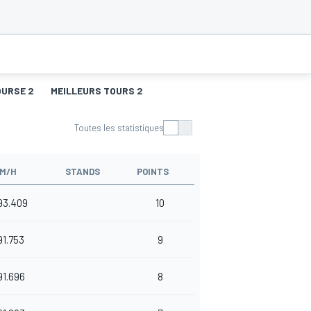
OURSE 2
MEILLEURS TOURS 2
Toutes les statistiques
M/H
STANDS
POINTS
93.409
10
91.753
9
91.696
8