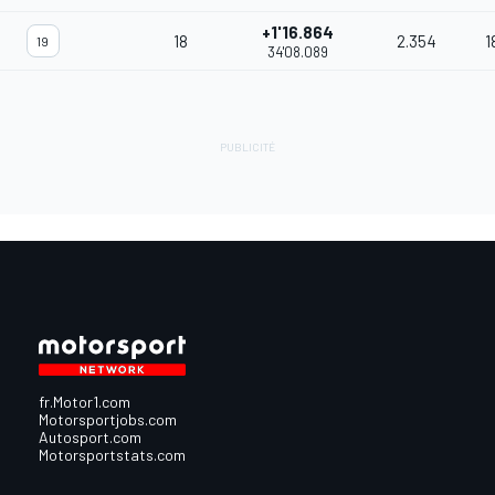
+1'16.864
18
2.354
1
19
34'08.089
fr.Motor1.com
Motorsportjobs.com
Autosport.com
Motorsportstats.com