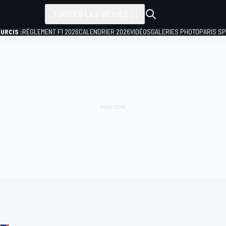
TOUTES LES SÉRIES
URCIS :
RÈGLEMENT F1 2026
CALENDRIER 2026
VIDÉOS
GALERIES PHOTO
PARIS S