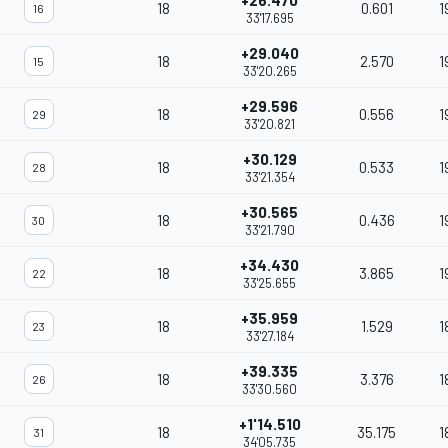
+26.470
18
0.601
1
16
33'17.695
+29.040
18
2.570
1
15
33'20.265
+29.596
18
0.556
1
29
33'20.821
+30.129
18
0.533
1
28
33'21.354
+30.565
18
0.436
1
30
33'21.790
+34.430
18
3.865
1
22
33'25.655
+35.959
18
1.529
1
23
33'27.184
+39.335
18
3.376
1
26
33'30.560
+1'14.510
18
35.175
1
31
34'05.735