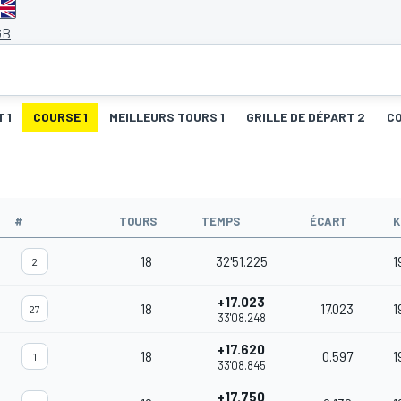
GB
 1
COURSE 1
MEILLEURS TOURS 1
GRILLE DE DÉPART 2
C
#
TOURS
TEMPS
ÉCART
K
18
32'51.225
1
2
+17.023
18
17.023
1
27
33'08.248
+17.620
18
0.597
1
1
33'08.845
+17.750