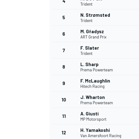
4
Trident
N. Strømsted
5
WRC
Trident
M. Gładysz
6
ART Grand Prix
F. Slater
7
Trident
L. Sharp
8
Prema Powerteam
F. McLaughlin
9
Hitech Racing
J. Wharton
10
Prema Powerteam
WEC
A. Giusti
11
MP Motorsport
H. Yamakoshi
12
Van Amersfoort Racing