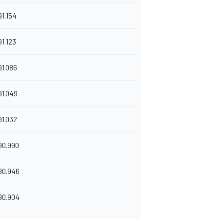
91.154
91.123
91.086
91.049
91.032
90.990
90.946
90.904