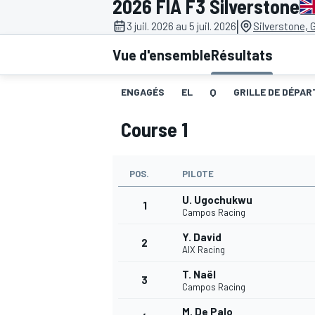
2026 FIA F3 Silverstone
|
3 juil. 2026 au 5 juil. 2026
Silverstone, 
Vue d'ensemble
Résultats
ENGAGÉS
EL
Q
GRILLE DE DÉPART
MOTOGP
Course 1
POS.
PILOTE
U. Ugochukwu
1
Campos Racing
Y. David
2
AIX Racing
T. Naël
3
Campos Racing
M. De Palo