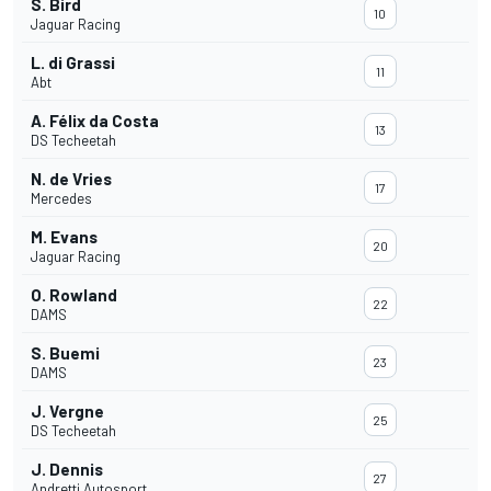
S. Bird
10
Jaguar Racing
L. di Grassi
11
Abt
A. Félix da Costa
13
DS Techeetah
N. de Vries
17
Mercedes
M. Evans
20
Jaguar Racing
O. Rowland
22
DAMS
S. Buemi
23
DAMS
J. Vergne
25
DS Techeetah
J. Dennis
27
Andretti Autosport