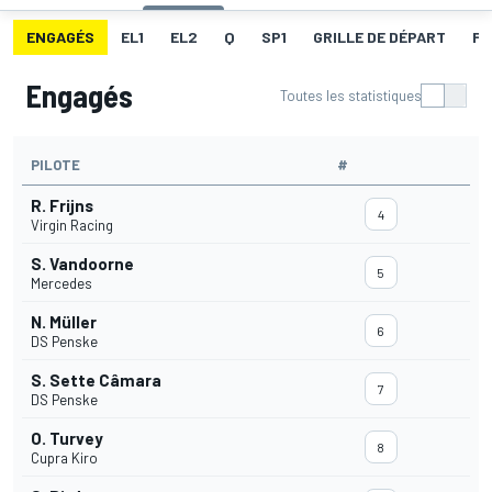
ENGAGÉS
EL1
EL2
Q
SP1
GRILLE DE DÉPART
FA
Engagés
Toutes les statistiques
PILOTE
#
R. Frijns
4
Virgin Racing
S. Vandoorne
5
Mercedes
N. Müller
6
DS Penske
S. Sette Câmara
7
DS Penske
O. Turvey
8
Cupra Kiro