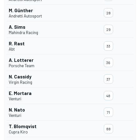
M. Günther
28
Andretti Autosport
A. Sims
29
Mahindra Racing
R. Rast
33
Abt
A. Lotterer
36
Porsche Team
N. Cassidy
37
Virgin Racing
E. Mortara
48
Venturi
N. Nato
71
Venturi
T. Blomqvist
88
Cupra Kiro