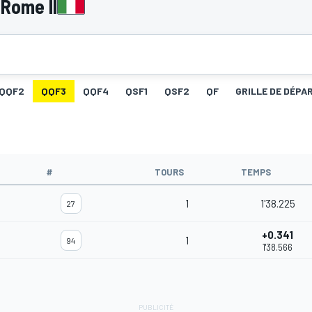
 Rome II
QQF2
QQF3
QQF4
QSF1
QSF2
QF
GRILLE DE DÉPA
#
TOURS
TEMPS
1
1'38.225
27
+0.341
1
94
1'38.566