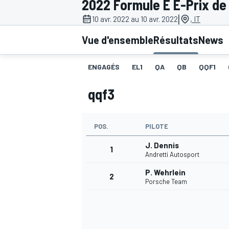
2022 Formule E E-Prix de
|
10 avr. 2022 au 10 avr. 2022
, IT
Vue d'ensemble
Résultats
News
ENGAGÉS
EL1
QA
QB
QQF1
MOTOGP
qqf3
POS.
PILOTE
J. Dennis
1
Andretti Autosport
P. Wehrlein
2
Porsche Team