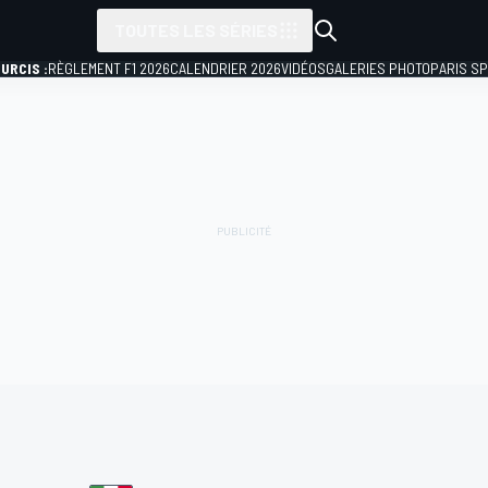
TOUTES LES SÉRIES
URCIS :
RÈGLEMENT F1 2026
CALENDRIER 2026
VIDÉOS
GALERIES PHOTO
PARIS S