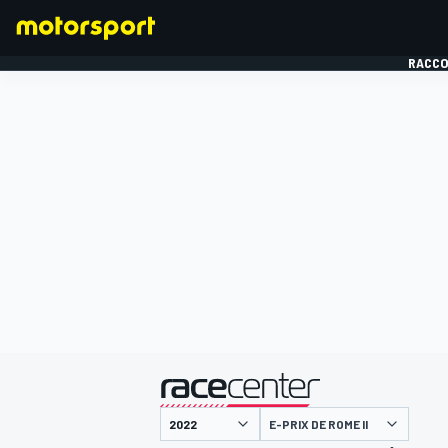
RACCO
FORMULE 1
présenté par
E-PRIX DE ROME II