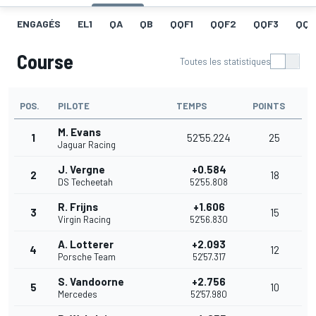
ENGAGÉS
EL1
QA
QB
QQF1
QQF2
QQF3
QQF
Course
Toutes les statistiques
POS.
PILOTE
TEMPS
POINTS
M. Evans
1
52'55.224
25
Jaguar Racing
J. Vergne
+0.584
2
18
DS Techeetah
52'55.808
R. Frijns
+1.606
3
15
Virgin Racing
52'56.830
A. Lotterer
+2.093
4
12
Porsche Team
52'57.317
S. Vandoorne
+2.756
5
10
Mercedes
52'57.980