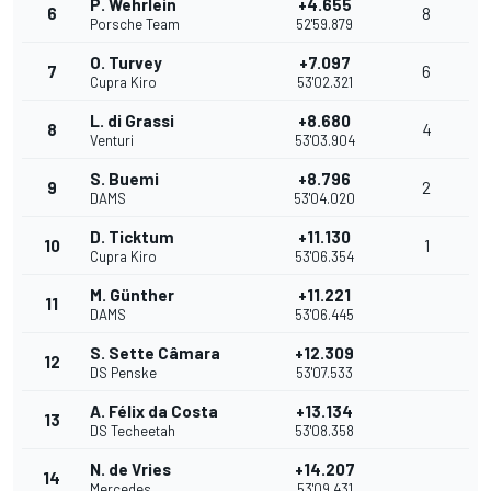
P. Wehrlein
+4.655
6
8
Porsche Team
52'59.879
O. Turvey
+7.097
7
6
Cupra Kiro
53'02.321
L. di Grassi
+8.680
8
4
Venturi
53'03.904
S. Buemi
+8.796
9
2
DAMS
53'04.020
D. Ticktum
+11.130
10
1
Cupra Kiro
53'06.354
M. Günther
+11.221
11
DAMS
53'06.445
S. Sette Câmara
+12.309
12
DS Penske
53'07.533
A. Félix da Costa
+13.134
13
DS Techeetah
53'08.358
N. de Vries
+14.207
14
Mercedes
53'09.431