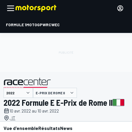
FORMULE 1
MOTOGP
WRC
WEC
E-PRIX DE ROME II
présenté par
2022 Formule E E-Prix de Rome II
10 avr. 2022 au 10 avr. 2022
, IT
Vue d'ensemble
Résultats
News