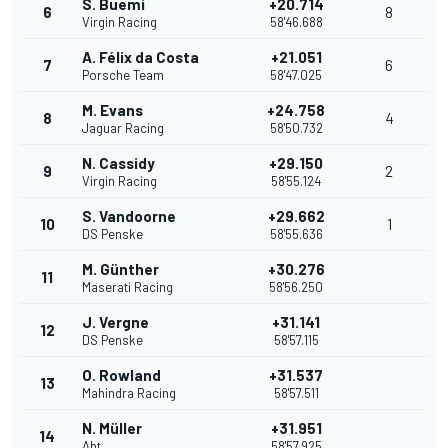
S. Buemi
+20.714
6
8
Virgin Racing
58'46.688
A. Félix da Costa
+21.051
7
6
Porsche Team
58'47.025
M. Evans
+24.758
8
4
Jaguar Racing
58'50.732
N. Cassidy
+29.150
9
2
Virgin Racing
58'55.124
S. Vandoorne
+29.662
10
1
DS Penske
58'55.636
M. Günther
+30.276
11
Maserati Racing
58'56.250
J. Vergne
+31.141
12
DS Penske
58'57.115
O. Rowland
+31.537
13
Mahindra Racing
58'57.511
N. Müller
+31.951
14
Abt
58'57.925