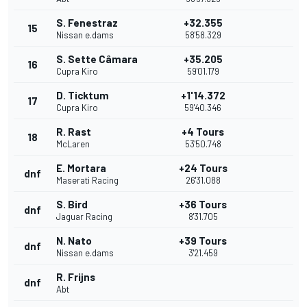
S. Fenestraz
+32.355
15
Nissan e.dams
58'58.329
S. Sette Câmara
+35.205
16
Cupra Kiro
59'01.179
D. Ticktum
+1'14.372
17
Cupra Kiro
59'40.346
R. Rast
+4 Tours
18
McLaren
53'50.748
E. Mortara
+24 Tours
dnf
Maserati Racing
26'31.088
S. Bird
+36 Tours
dnf
Jaguar Racing
8'31.705
N. Nato
+39 Tours
dnf
Nissan e.dams
3'21.459
R. Frijns
dnf
Abt