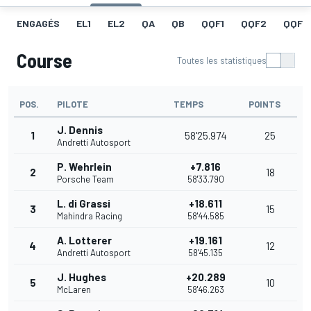
ENGAGÉS
EL1
EL2
QA
QB
QQF1
QQF2
QQF3
Course
Toutes les statistiques
POS.
PILOTE
TEMPS
POINTS
J. Dennis
1
58'25.974
25
Andretti Autosport
P. Wehrlein
+7.816
2
18
Porsche Team
58'33.790
L. di Grassi
+18.611
3
15
Mahindra Racing
58'44.585
A. Lotterer
+19.161
4
12
Andretti Autosport
58'45.135
J. Hughes
+20.289
5
10
McLaren
58'46.263