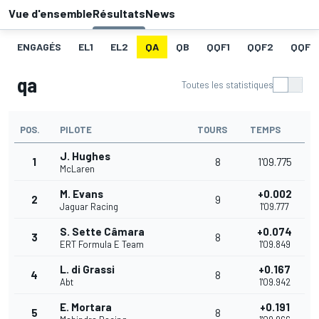
Vue d'ensemble
Résultats
News
ENGAGÉS
EL1
EL2
QA
QB
QQF1
QQF2
QQF3
qa
Toutes les statistiques
POS.
PILOTE
TOURS
TEMPS
J. Hughes
1
8
1'09.775
McLaren
M. Evans
+0.002
2
9
Jaguar Racing
1'09.777
S. Sette Câmara
+0.074
3
8
ERT Formula E Team
1'09.849
L. di Grassi
+0.167
4
8
Abt
1'09.942
E. Mortara
+0.191
5
8