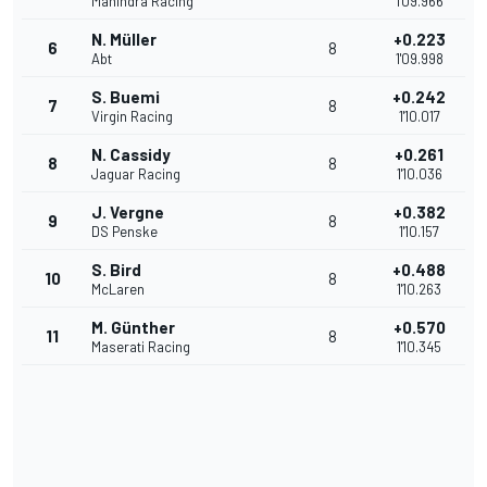
Mahindra Racing
1'09.966
N. Müller
+0.223
6
8
Abt
1'09.998
S. Buemi
+0.242
7
8
Virgin Racing
1'10.017
N. Cassidy
+0.261
8
8
Jaguar Racing
1'10.036
J. Vergne
+0.382
9
8
DS Penske
1'10.157
S. Bird
+0.488
10
8
McLaren
1'10.263
M. Günther
+0.570
11
8
Maserati Racing
1'10.345