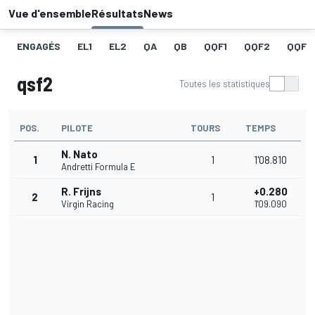
Vue d'ensemble
Résultats
News
ENGAGÉS
EL1
EL2
QA
QB
QQF1
QQF2
QQF3
qsf2
Toutes les statistiques
POS.
PILOTE
TOURS
TEMPS
N. Nato
1
1
1'08.810
Andretti Formula E
R. Frijns
+0.280
2
1
Virgin Racing
1'09.090