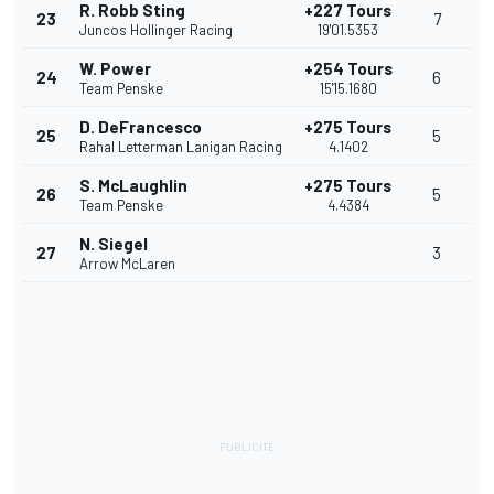
R. Robb Sting
+227 Tours
23
7
Juncos Hollinger Racing
19'01.5353
W. Power
+254 Tours
24
6
Team Penske
15'15.1680
D. DeFrancesco
+275 Tours
25
5
Rahal Letterman Lanigan Racing
4.1402
S. McLaughlin
+275 Tours
26
5
Team Penske
4.4384
N. Siegel
27
3
Arrow McLaren