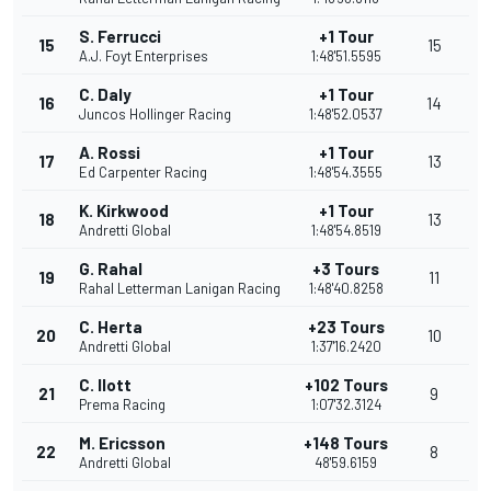
S. Ferrucci
+1 Tour
15
15
A.J. Foyt Enterprises
1:48'51.5595
C. Daly
+1 Tour
16
14
Juncos Hollinger Racing
1:48'52.0537
A. Rossi
+1 Tour
17
13
Ed Carpenter Racing
1:48'54.3555
K. Kirkwood
+1 Tour
18
13
Andretti Global
1:48'54.8519
G. Rahal
+3 Tours
19
11
Rahal Letterman Lanigan Racing
1:48'40.8258
C. Herta
+23 Tours
20
10
Andretti Global
1:37'16.2420
C. Ilott
+102 Tours
21
9
Prema Racing
1:07'32.3124
M. Ericsson
+148 Tours
22
8
Andretti Global
48'59.6159