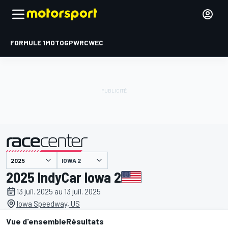
FORMULE 1
MOTOGP
WRC
WEC
IOWA 2
présenté par
2025 IndyCar Iowa 2
13 juil. 2025 au 13 juil. 2025
Iowa Speedway, US
Vue d'ensemble
Résultats