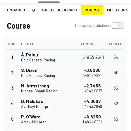
ENGAGÉS
Q
GRILLE DE DÉPART
COURSE
MEILLEURS 
Course
Toutes les statistiques
POS.
PILOTE
TEMPS
POINTS
Á. Palou
1
1:48'39.2641
54
Chip Ganassi Racing
S. Dixon
+0.5280
2
40
Chip Ganassi Racing
1:48'39.7921
M. Armstrong
+2.7436
3
35
Michael Shank Racing
1:48'42.0077
D. Malukas
+4.0007
4
32
A.J. Foyt Enterprises
1:48'43.2648
P. O'Ward
+4.8250
5
30
Arrow McLaren
1:48'44.0891