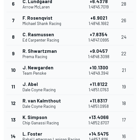
C. Lundgaard
+6.4378
6
28
Arrow McLaren
1:48'45.7019
F. Rosenqvist
+6.9021
7
26
Michael Shank Racing
1:48'46.1662
C. Rasmussen
+7.8354
8
24
Ed Carpenter Racing
1:48'47.0995
R. Shwartzman
+9.0457
9
22
Prema Racing
1:48'48.3098
J. Newgarden
+10.1300
10
21
Team Penske
1:48'49.3941
J. Abel
+11.8122
11
19
Dale Coyne Racing
1:48'51.0763
R. van Kalmthout
+11.8317
12
18
Dale Coyne Racing
1:48'51.0958
K. Simpson
+13.4066
13
17
Chip Ganassi Racing
1:48'52.6707
L. Foster
+14.5475
14
16
Rahal Letterman Lanigan Racing
1:48'53.8116