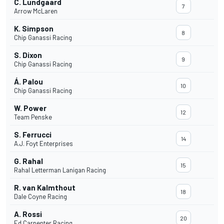
C. Lundgaard
7
Arrow McLaren
K. Simpson
8
Chip Ganassi Racing
S. Dixon
9
Chip Ganassi Racing
Á. Palou
10
Chip Ganassi Racing
W. Power
12
Team Penske
S. Ferrucci
14
A.J. Foyt Enterprises
G. Rahal
15
Rahal Letterman Lanigan Racing
R. van Kalmthout
18
Dale Coyne Racing
A. Rossi
20
Ed Carpenter Racing