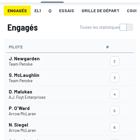
ENGAGÉS
EL1
Q
ESSAIS
GRILLE DE DÉPART
COUR
Engagés
Toutes les statistiques
PILOTE
#
J. Newgarden
2
Team Penske
S. McLaughlin
3
Team Penske
D. Malukas
4
A.J. Foyt Enterprises
P. O'Ward
5
Arrow McLaren
N. Siegel
6
Arrow McLaren