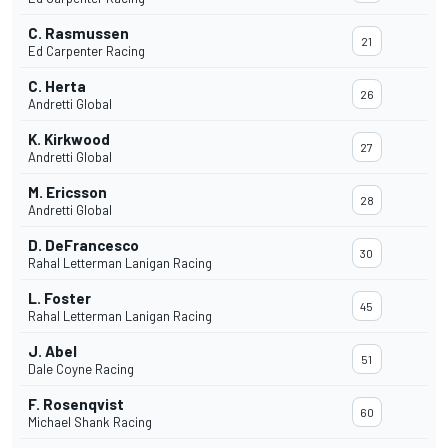
C. Rasmussen
21
Ed Carpenter Racing
C. Herta
26
Andretti Global
K. Kirkwood
27
Andretti Global
M. Ericsson
28
Andretti Global
D. DeFrancesco
30
Rahal Letterman Lanigan Racing
L. Foster
45
Rahal Letterman Lanigan Racing
J. Abel
51
Dale Coyne Racing
F. Rosenqvist
60
Michael Shank Racing