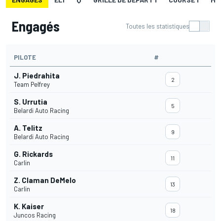
Engagés
Toutes les statistiques
PILOTE
#
J. Piedrahita
2
Team Pelfrey
S. Urrutia
5
Belardi Auto Racing
A. Telitz
9
Belardi Auto Racing
G. Rickards
11
Carlin
Z. Claman DeMelo
13
Carlin
K. Kaiser
18
Juncos Racing