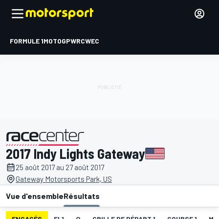
FORMULE 1
MOTOGP
WRC
WEC
2017 Indy Lights Gateway
présenté par
25 août 2017 au 27 août 2017
Gateway Motorsports Park, US
Vue d'ensemble
Résultats
ENGAGÉS
EL1
Q
GRILLE DE DÉPART 1
COURSE 1
ME