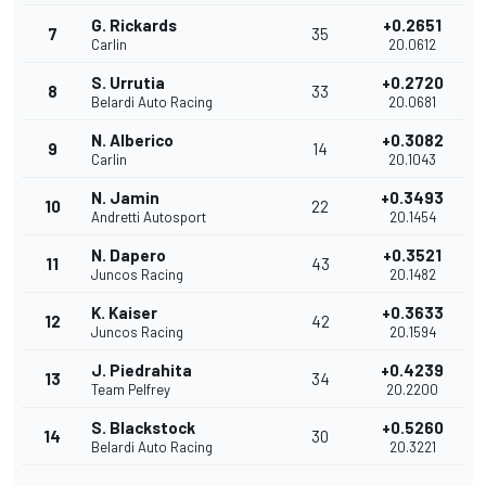
G. Rickards
+0.2651
7
35
Carlin
20.0612
S. Urrutia
+0.2720
8
33
Belardi Auto Racing
20.0681
N. Alberico
+0.3082
9
14
Carlin
20.1043
N. Jamin
+0.3493
10
22
Andretti Autosport
20.1454
N. Dapero
+0.3521
11
43
Juncos Racing
20.1482
K. Kaiser
+0.3633
12
42
Juncos Racing
20.1594
J. Piedrahita
+0.4239
13
34
Team Pelfrey
20.2200
S. Blackstock
+0.5260
14
30
Belardi Auto Racing
20.3221