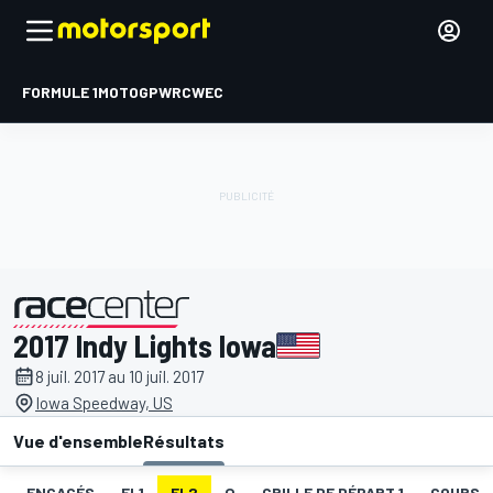
FORMULE 1
MOTOGP
WRC
WEC
2017 Indy Lights Iowa
présenté par
8 juil. 2017 au 10 juil. 2017
Iowa Speedway, US
Vue d'ensemble
Résultats
ENGAGÉS
EL1
EL2
Q
GRILLE DE DÉPART 1
COURSE 