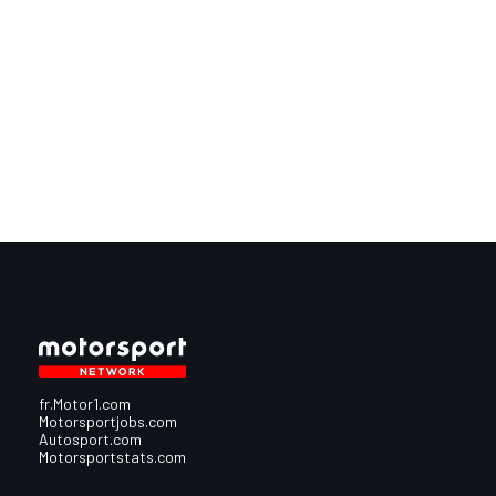
fr.Motor1.com
Motorsportjobs.com
Autosport.com
Motorsportstats.com