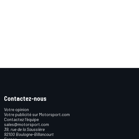
Contactez-nous
Votre opinion
Votre publicité sur Motorsport.com
Contactez l'équipe
sales@motorsport.com
39, rue de la Saussière
92100 Boulogne-Billancourt