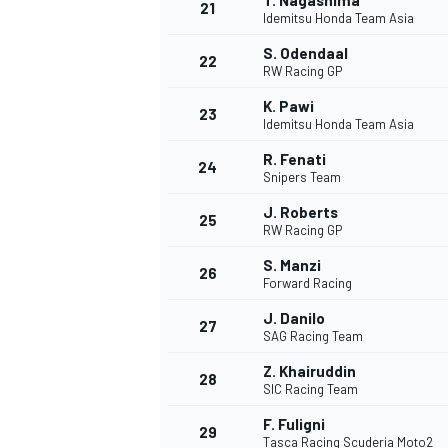
T. Nagashima
21
Idemitsu Honda Team Asia
S. Odendaal
22
RW Racing GP
K. Pawi
23
Idemitsu Honda Team Asia
R. Fenati
24
Snipers Team
J. Roberts
25
RW Racing GP
S. Manzi
26
Forward Racing
J. Danilo
27
SAG Racing Team
Z. Khairuddin
28
SIC Racing Team
F. Fuligni
29
Tasca Racing Scuderia Moto2