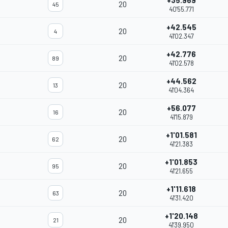
+35.969
20
45
40'55.771
+42.545
20
4
41'02.347
+42.776
20
89
41'02.578
+44.562
20
13
41'04.364
+56.077
20
16
41'15.879
+1'01.581
20
62
41'21.383
+1'01.853
20
95
41'21.655
+1'11.618
20
63
41'31.420
+1'20.148
20
21
41'39.950