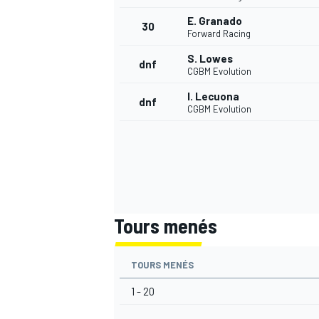
E. Granado
30
Forward Racing
S. Lowes
dnf
CGBM Evolution
AUTRES CHAMPIONNATS
I. Lecuona
dnf
CGBM Evolution
Tours menés
TOURS MENÉS
1 - 20