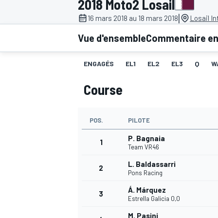
2018 Moto2 Losail
|
16 mars 2018 au 18 mars 2018
Losail In
Vue d'ensemble
Commentaire en 
ENGAGÉS
EL1
EL2
EL3
Q
W
MOTOGP
Course
POS.
PILOTE
P. Bagnaia
1
Team VR46
L. Baldassarri
2
Pons Racing
Á. Márquez
3
Estrella Galicia 0,0
M. Pasini