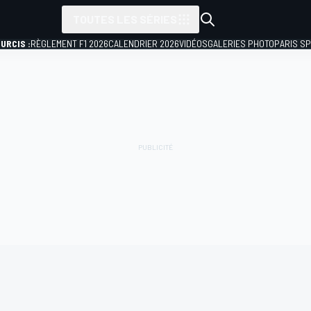
TOUTES LES SÉRIES
URCIS :
RÈGLEMENT F1 2026
CALENDRIER 2026
VIDÉOS
GALERIES PHOTO
PARIS S