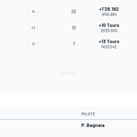
+1'26.192
20
51
41'45.994
+10 Tours
10
22
20'25.930
+13 Tours
7
27
14'23.542
PILOTE
P. Bagnaia