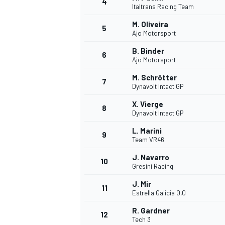
4
Italtrans Racing Team
M. Oliveira
5
WRC
Ajo Motorsport
B. Binder
6
Ajo Motorsport
M. Schrötter
7
Dynavolt Intact GP
X. Vierge
8
Dynavolt Intact GP
L. Marini
9
Team VR46
J. Navarro
10
Gresini Racing
WEC
J. Mir
11
Estrella Galicia 0,0
R. Gardner
12
Tech 3