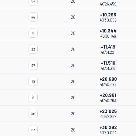
20
54
40'26.459
+10.296
20
44
40'30.098
+10.344
20
41
40'30.146
+11.419
20
23
40'31.221
+11.516
20
97
40'31.318
+20.690
20
10
40'40.492
+20.961
20
9
40'40.763
+23.025
20
36
40'42.827
+30.292
20
87
40'50.094