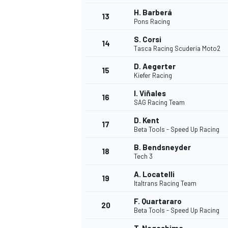
H. Barberá
13
Pons Racing
S. Corsi
14
Tasca Racing Scuderia Moto2
D. Aegerter
15
Kiefer Racing
I. Viñales
16
SAG Racing Team
D. Kent
17
Beta Tools - Speed Up Racing
B. Bendsneyder
18
Tech 3
A. Locatelli
19
Italtrans Racing Team
F. Quartararo
20
Beta Tools - Speed Up Racing