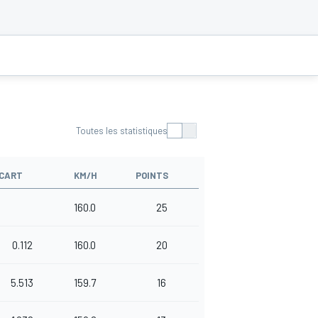
Toutes les statistiques
CART
KM/H
POINTS
160.0
25
0.112
160.0
20
5.513
159.7
16