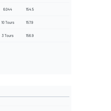
6.044
154.5
10 Tours
157.9
3 Tours
156.9