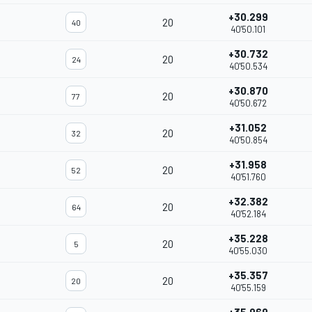
+30.299
20
40
40'50.101
+30.732
20
24
40'50.534
+30.870
20
77
40'50.672
+31.052
20
32
40'50.854
+31.958
20
52
40'51.760
+32.382
20
64
40'52.184
+35.228
20
5
40'55.030
+35.357
20
20
40'55.159