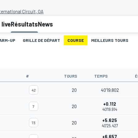
ternational Circuit, QA
live
Résultats
News
ARM-UP
GRILLE DE DÉPART
COURSE
MEILLEURS TOURS
#
TOURS
TEMPS
É
20
40'19.802
42
+0.112
20
7
40'19.914
+5.625
20
73
40'25.427
+6.657