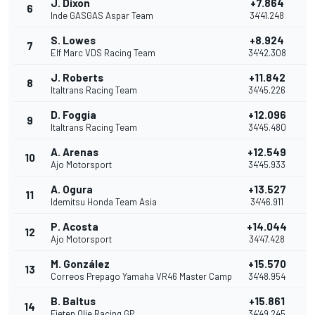
J. Dixon
+7.864
6
Inde GASGAS Aspar Team
34'41.248
S. Lowes
+8.924
7
Elf Marc VDS Racing Team
34'42.308
J. Roberts
+11.842
8
Italtrans Racing Team
34'45.226
D. Foggia
+12.096
9
Italtrans Racing Team
34'45.480
A. Arenas
+12.549
10
Ajo Motorsport
34'45.933
A. Ogura
+13.527
11
Idemitsu Honda Team Asia
34'46.911
P. Acosta
+14.044
12
Ajo Motorsport
34'47.428
M. González
+15.570
13
Correos Prepago Yamaha VR46 Master Camp
34'48.954
B. Baltus
+15.861
14
Fieten Olie Racing GP
34'49.245