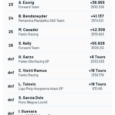
A. Escrig
+36.955
23
Forward Team
35'10.339
B. Bendsneyder
+41.137
24
Pertamina Mandalika SAG Team
35'14.521
M. Casadei
+42.309
25
Fantic Racing
35'15.693
S. Kelly
+55.828
26
Forward Team
35'29.212
H. Garzo
+6 Tours
dnf
Fieten Olie Racing GP
25'32.593
C. Vietti Ramus
+16 Tours
dnf
Fantic Racing
13'39.779
L. Tulovic
+18 Tours
dnf
Liqui Moly Husqvarna Intact GP
6'31.415
S. García Dols
dnf
Pons Wegow Los40
I. Guevara
dnf