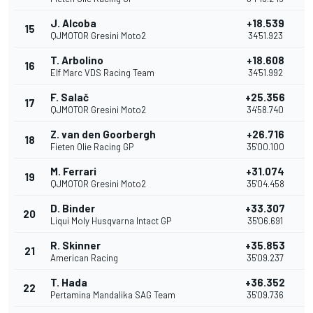
J. Alcoba
+18.539
15
QJMOTOR Gresini Moto2
34'51.923
T. Arbolino
+18.608
16
Elf Marc VDS Racing Team
34'51.992
F. Salač
+25.356
17
QJMOTOR Gresini Moto2
34'58.740
Z. van den Goorbergh
+26.716
18
Fieten Olie Racing GP
35'00.100
M. Ferrari
+31.074
19
QJMOTOR Gresini Moto2
35'04.458
D. Binder
+33.307
20
Liqui Moly Husqvarna Intact GP
35'06.691
R. Skinner
+35.853
21
American Racing
35'09.237
T. Hada
+36.352
22
Pertamina Mandalika SAG Team
35'09.736