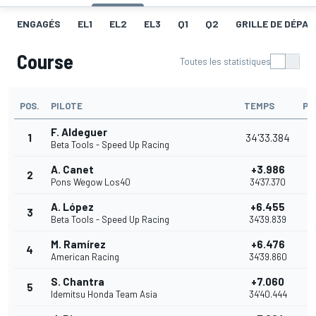
ENGAGÉS
EL1
EL2
EL3
Q1
Q2
GRILLE DE DÉPAR
Course
Toutes les statistiques
POS.
PILOTE
TEMPS
PO
F. Aldeguer
1
34'33.384
Beta Tools - Speed Up Racing
A. Canet
+3.986
2
Pons Wegow Los40
34'37.370
A. López
+6.455
3
Beta Tools - Speed Up Racing
34'39.839
M. Ramírez
+6.476
4
American Racing
34'39.860
S. Chantra
+7.060
5
Idemitsu Honda Team Asia
34'40.444