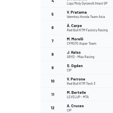
4
Liqui Moly Dynavolt Intact GP
V. Pratama
5
WRC
Idemitsu Honda Team Asia
Á. Carpe
6
Red Bull KTM Factory Racing
M. Morelli
7
CFMOTO Aspar Team
J. Kelso
8
GRYD - Mlav Racing
S. Ogden
9
CIP
V. Perrone
10
Red Bull KTM Tech 3
WEC
M. Bertelle
11
LEVELUP - MTA
A. Cruces
12
CIP