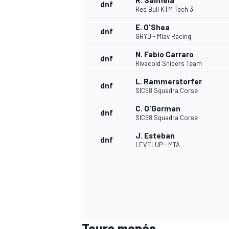
R. Salmela
dnf
Red Bull KTM Tech 3
E. O'Shea
dnf
GRYD - Mlav Racing
N. Fabio Carraro
dnf
Rivacold Snipers Team
L. Rammerstorfer
dnf
SIC58 Squadra Corse
C. O'Gorman
dnf
SIC58 Squadra Corse
J. Esteban
dnf
LEVELUP - MTA
Tours menés