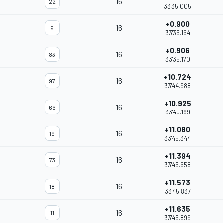
16
22
33'35.005
+0.900
16
9
33'35.164
+0.906
16
83
33'35.170
+10.724
16
97
33'44.988
+10.925
16
66
33'45.189
+11.080
16
19
33'45.344
+11.394
16
73
33'45.658
+11.573
16
18
33'45.837
+11.635
16
11
33'45.899