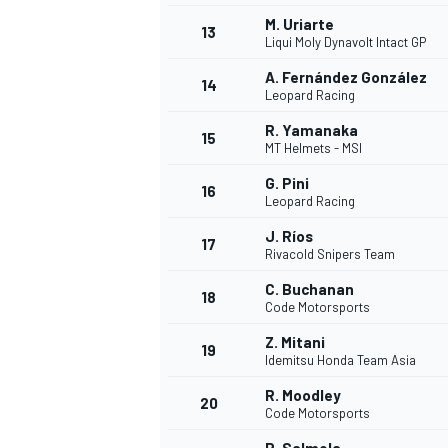
M. Uriarte
13
Liqui Moly Dynavolt Intact GP
A. Fernández González
14
Leopard Racing
R. Yamanaka
15
MT Helmets - MSI
G. Pini
16
Leopard Racing
J. Ríos
17
Rivacold Snipers Team
C. Buchanan
18
Code Motorsports
Z. Mitani
19
Idemitsu Honda Team Asia
R. Moodley
20
Code Motorsports