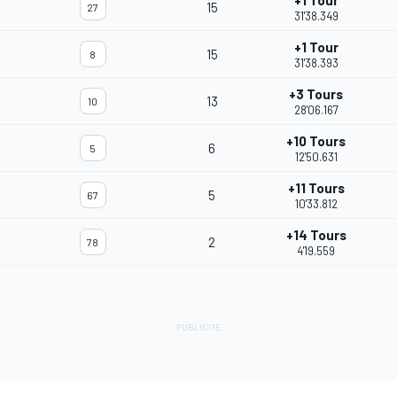
+1 Tour
15
27
31'38.349
+1 Tour
15
8
31'38.393
+3 Tours
13
10
28'06.167
+10 Tours
6
5
12'50.631
+11 Tours
5
67
10'33.812
+14 Tours
2
78
4'19.559