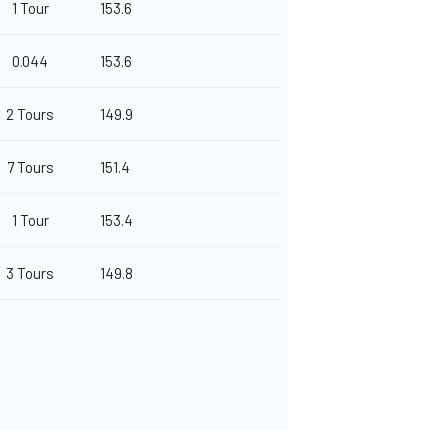
1 Tour
153.6
0.044
153.6
2 Tours
149.9
7 Tours
151.4
1 Tour
153.4
3 Tours
149.8