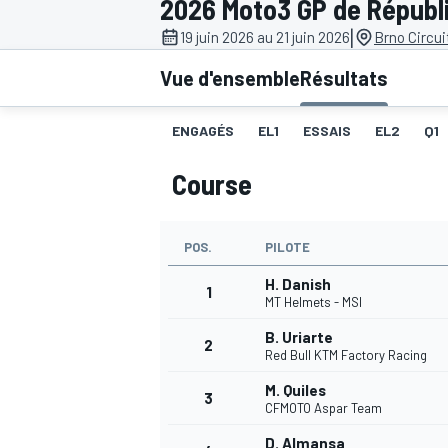
2026 Moto3 GP de Républ
|
19 juin 2026 au 21 juin 2026
Brno Circui
Vue d'ensemble
Résultats
ENGAGÉS
EL1
ESSAIS
EL2
Q1
MOTOGP
Course
POS.
PILOTE
H. Danish
1
MT Helmets - MSI
B. Uriarte
2
Red Bull KTM Factory Racing
M. Quiles
3
CFMOTO Aspar Team
D. Almansa