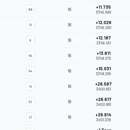
+11.735
16
88
33'45.999
+12.026
16
31
33'46.290
+12.187
16
6
33'46.451
+13.811
16
94
33'48.075
+15.031
16
54
33'49.295
+26.587
16
14
34'00.851
+26.617
16
32
34'00.881
+26.814
16
21
34'01.078