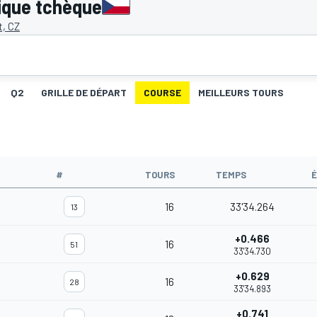
ique tchèque
t, CZ
Q2
GRILLE DE DÉPART
COURSE
MEILLEURS TOURS
#
TOURS
TEMPS
16
33'34.264
13
+0.466
16
51
33'34.730
+0.629
16
28
33'34.893
+0.741