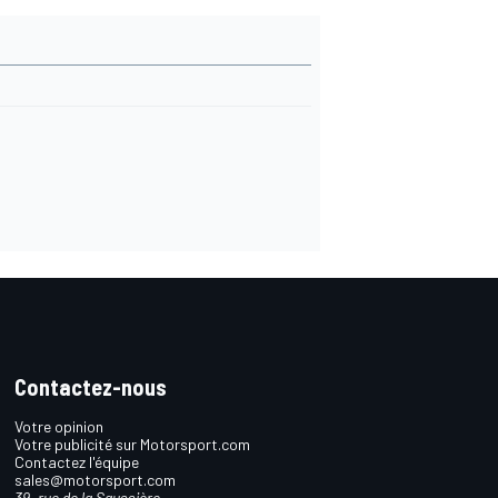
Contactez-nous
Votre opinion
Votre publicité sur Motorsport.com
Contactez l'équipe
sales@motorsport.com
39, rue de la Saussière