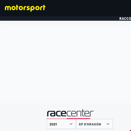
RACCO
FORMULE 1
présenté par
GP D'ARAGÓN