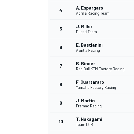
A. Espargaró
4
Aprilia Racing Team
WRC
J. Miller
5
Ducati Team
E. Bastianini
6
Avintia Racing
B. Binder
7
Red Bull KTM Factory Racing
F. Quartararo
8
Yamaha Factory Racing
J. Martín
9
Pramac Racing
WEC
T. Nakagami
10
Team LCR