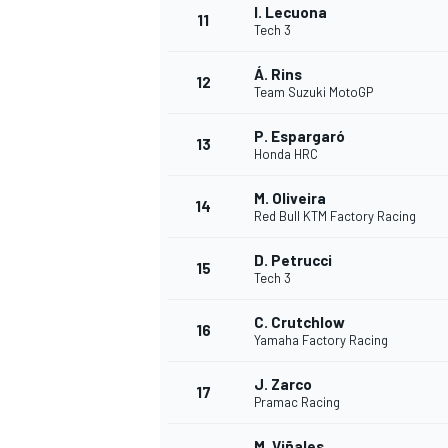
I. Lecuona
11
Tech 3
Á. Rins
12
Team Suzuki MotoGP
P. Espargaró
13
Honda HRC
M. Oliveira
14
Red Bull KTM Factory Racing
D. Petrucci
15
Tech 3
C. Crutchlow
16
Yamaha Factory Racing
J. Zarco
17
Pramac Racing
M. Viñales