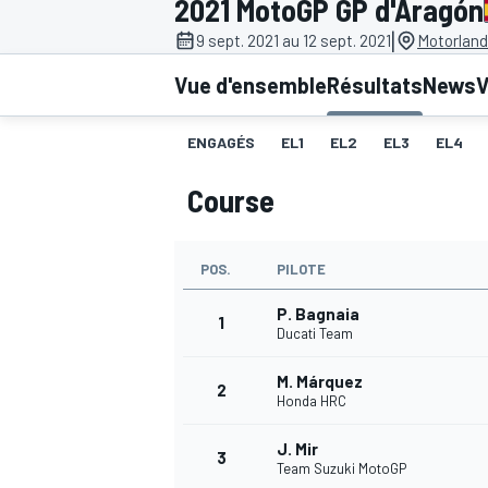
2021 MotoGP GP d'Aragón
|
9 sept. 2021 au 12 sept. 2021
Motorland
Vue d'ensemble
Résultats
News
V
ENGAGÉS
EL1
EL2
EL3
EL4
MOTOGP
Course
POS.
PILOTE
P. Bagnaia
1
Ducati Team
M. Márquez
2
Honda HRC
J. Mir
3
Team Suzuki MotoGP