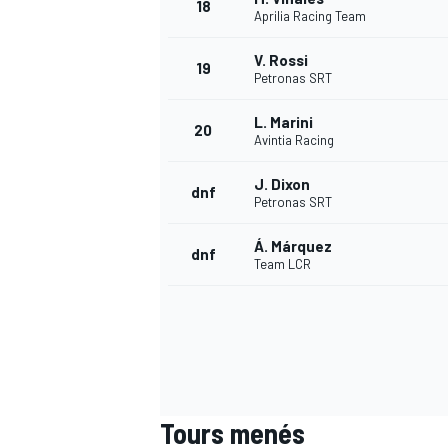
18
Aprilia Racing Team
V. Rossi
19
Petronas SRT
L. Marini
20
Avintia Racing
J. Dixon
dnf
Petronas SRT
Á. Márquez
dnf
Team LCR
Tours menés