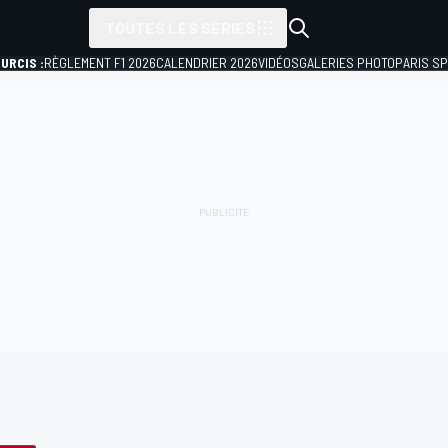
TOUTES LES SÉRIES
URCIS :
RÈGLEMENT F1 2026
CALENDRIER 2026
VIDÉOS
GALERIES PHOTO
PARIS S