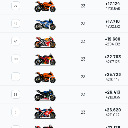
+17.124
23
27
42'01.546
+17.710
23
42
42'02.132
+19.680
23
44
42'04.102
+22.703
23
88
42'07.125
+25.723
23
9
42'10.145
+26.413
23
35
42'10.835
+26.620
23
5
42'11.042
+27.128