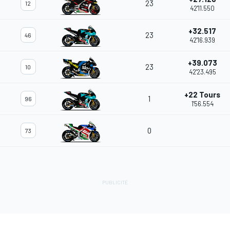
23
12
42'11.550
+32.517
23
46
42'16.939
+39.073
23
10
42'23.495
+22 Tours
1
96
1'56.554
0
73