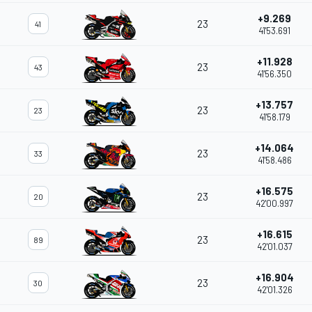
+9.269
23
41
41'53.691
+11.928
23
43
41'56.350
+13.757
23
23
41'58.179
+14.064
23
33
41'58.486
+16.575
23
20
42'00.997
+16.615
23
89
42'01.037
+16.904
23
30
42'01.326