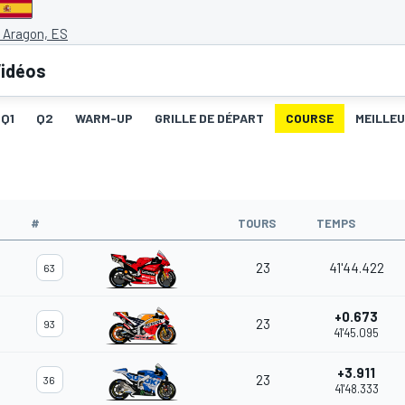
 Aragon, ES
idéos
Q1
Q2
WARM-UP
GRILLE DE DÉPART
COURSE
MEILLE
#
TOURS
TEMPS
23
41'44.422
63
+0.673
23
93
41'45.095
+3.911
23
36
41'48.333