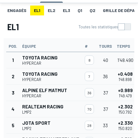
ENGAGÉS
EL1
EL2
EL3
Q1
Q2
GRILLE DE DÉPAR
EL1
Toutes les statistiques
POS.
ÉQUIPE
#
TOURS
TEMPS
TOYOTA RACING
1
40
1'48.490
8
HYPERCAR
TOYOTA RACING
+0.408
2
36
7
HYPERCAR
1'48.898
ALPINE ELF MATMUT
+0.989
3
37
36
HYPERCAR
1'49.479
REALTEAM RACING
+2.302
4
37
70
LMP2
1'50.792
JOTA SPORT
+2.330
5
33
28
LMP2
1'50.820