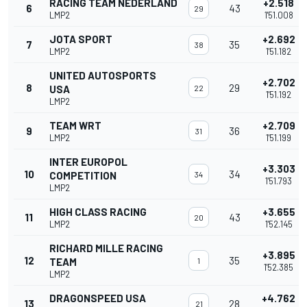
RACING TEAM NEDERLAND
+2.518
6
43
29
LMP2
1'51.008
JOTA SPORT
+2.692
7
35
38
LMP2
1'51.182
UNITED AUTOSPORTS
+2.702
8
29
USA
22
1'51.192
LMP2
TEAM WRT
+2.709
9
36
31
LMP2
1'51.199
INTER EUROPOL
+3.303
10
34
COMPETITION
34
1'51.793
LMP2
HIGH CLASS RACING
+3.655
11
43
20
LMP2
1'52.145
RICHARD MILLE RACING
+3.895
12
35
TEAM
1
1'52.385
LMP2
DRAGONSPEED USA
+4.762
13
28
21