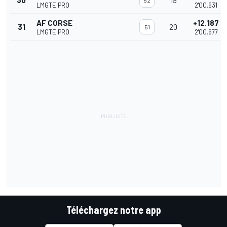
30
19
52
LMGTE PRO
2'00.631
AF CORSE
+12.187
31
20
51
LMGTE PRO
2'00.677
Téléchargez notre app