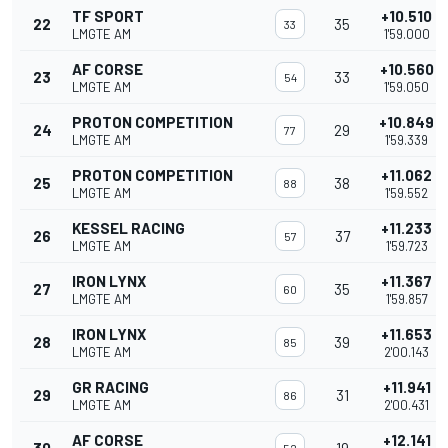
TF SPORT
+10.510
22
35
33
LMGTE AM
1'59.000
AF CORSE
+10.560
23
33
54
LMGTE AM
1'59.050
PROTON COMPETITION
+10.849
24
29
77
LMGTE AM
1'59.339
PROTON COMPETITION
+11.062
25
38
88
LMGTE AM
1'59.552
KESSEL RACING
+11.233
26
37
57
LMGTE AM
1'59.723
IRON LYNX
+11.367
27
35
60
LMGTE AM
1'59.857
IRON LYNX
+11.653
28
39
85
LMGTE AM
2'00.143
GR RACING
+11.941
29
31
86
LMGTE AM
2'00.431
AF CORSE
+12.141