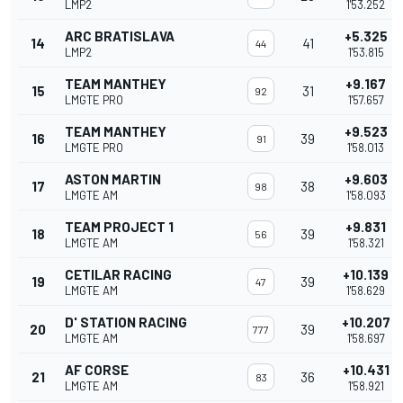
LMP2
1'53.252
ARC BRATISLAVA
+5.325
14
41
44
LMP2
1'53.815
TEAM MANTHEY
+9.167
15
31
92
LMGTE PRO
1'57.657
TEAM MANTHEY
+9.523
16
39
91
LMGTE PRO
1'58.013
ASTON MARTIN
+9.603
17
38
98
LMGTE AM
1'58.093
TEAM PROJECT 1
+9.831
18
39
56
LMGTE AM
1'58.321
CETILAR RACING
+10.139
19
39
47
LMGTE AM
1'58.629
D' STATION RACING
+10.207
20
39
777
LMGTE AM
1'58.697
AF CORSE
+10.431
21
36
83
LMGTE AM
1'58.921