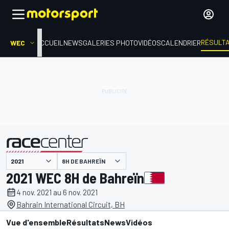
RÉSULT
WEC
ACCUEIL
NEWS
GALERIES PHOTO
VIDÉOS
CALENDRIER
8H DE BAHREÏN
présenté par
2021 WEC 8H de Bahreïn
4 nov. 2021 au 6 nov. 2021
Bahrain International Circuit, BH
Vue d'ensemble
Résultats
News
Vidéos