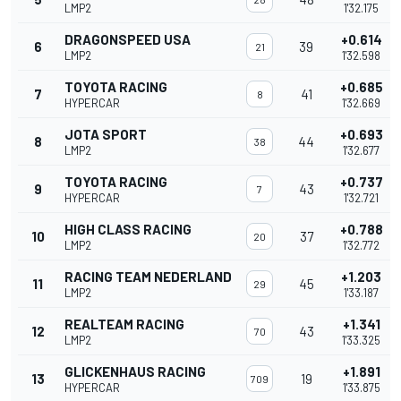
LMP2
1'32.175
DRAGONSPEED USA
+0.614
6
39
21
LMP2
1'32.598
TOYOTA RACING
+0.685
7
41
8
HYPERCAR
1'32.669
JOTA SPORT
+0.693
8
44
38
LMP2
1'32.677
TOYOTA RACING
+0.737
9
43
7
HYPERCAR
1'32.721
HIGH CLASS RACING
+0.788
10
37
20
LMP2
1'32.772
RACING TEAM NEDERLAND
+1.203
11
45
29
LMP2
1'33.187
REALTEAM RACING
+1.341
12
43
70
LMP2
1'33.325
GLICKENHAUS RACING
+1.891
13
19
709
HYPERCAR
1'33.875