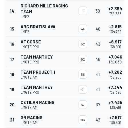
RICHARD MILLE RACING
+2.354
14
38
TEAM
1
1'34.338
LMP2
ARC BRATISLAVA
+2.815
15
46
44
LMP2
1'34.799
AF CORSE
+6.917
16
43
52
LMGTE PRO
1'38.901
TEAM MANTHEY
+7.046
17
46
92
LMGTE PRO
1'39.030
TEAM PROJECT 1
+7.282
18
41
56
LMGTE AM
1'39.266
TEAM MANTHEY
+7.344
19
41
91
LMGTE PRO
1'39.328
CETILAR RACING
+7.435
20
37
47
LMGTE AM
1'39.419
GR RACING
+7.517
21
42
86
LMGTE AM
1'39.501