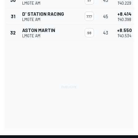
30
43
57
LMGTE AM
1'40.229
D' STATION RACING
+8.414
31
45
777
LMGTE AM
1'40.398
ASTON MARTIN
+8.550
32
43
98
LMGTE AM
1'40.534