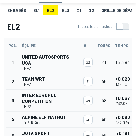
ENGAGÉS
EL1
EL2
EL3
Q1
Q2
GRILLE DE DÉPAR
EL2
Toutes les statistiques
POS.
ÉQUIPE
#
TOURS
TEMPS
UNITED AUTOSPORTS
1
41
1'31.984
USA
22
LMP2
TEAM WRT
+0.020
2
45
31
LMP2
1'32.004
INTER EUROPOL
+0.067
3
48
COMPETITION
34
1'32.051
LMP2
ALPINE ELF MATMUT
+0.090
4
40
36
HYPERCAR
1'32.074
JOTA SPORT
+0.191
5
48
28