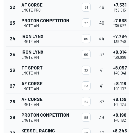
AF CORSE
+7.531
22
46
51
LMGTE PRO
1'39.515
PROTON COMPETITION
+7.638
23
40
77
LMGTE AM
1'39.622
IRON LYNX
+7.764
24
44
85
LMGTE AM
1'39.748
IRON LYNX
+8.014
25
37
60
LMGTE AM
1'39.998
TF SPORT
+8.057
26
41
33
LMGTE AM
1'40.041
AF CORSE
+8.118
27
41
83
LMGTE AM
1'40.102
AF CORSE
+8.139
28
37
54
LMGTE AM
1'40.123
PROTON COMPETITION
+8.198
29
39
88
LMGTE AM
1'40.182
KESSEL RACING
+8.245