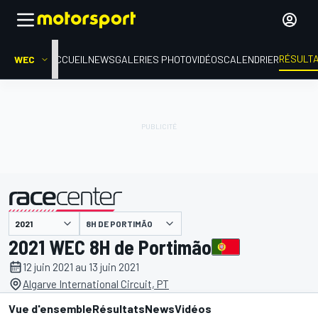
RÉSULT
WEC
ACCUEIL
NEWS
GALERIES PHOTO
VIDÉOS
CALENDRIER
8H DE PORTIMÃO
présenté par
2021 WEC 8H de Portimão
12 juin 2021 au 13 juin 2021
Algarve International Circuit, PT
Vue d'ensemble
Résultats
News
Vidéos