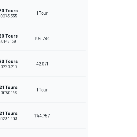
20 Tours
1 Tour
:00'43.355
20 Tours
1'04.784
:01'48.139
20 Tours
42.071
:02'30.210
21 Tours
1 Tour
:00'50.146
21 Tours
1'44.757
:02'34.903