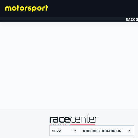
RACCO
FORMULE 1
présenté par
8 HEURES DE BAHREÏN