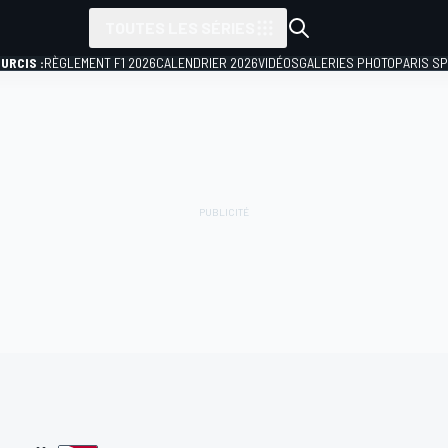
TOUTES LES SÉRIES
URCIS :
RÈGLEMENT F1 2026
CALENDRIER 2026
VIDÉOS
GALERIES PHOTO
PARIS S