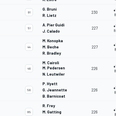
G. Bruni
+
230
91
8
R. Lietz
A. Pier Guidi
+
227
51
8
J. Calado
M. Konopka
+
M. Beche
227
44
8
R. Bradley
M. Cairoli
+
M. Pedersen
226
46
8
N. Leutwiler
P. Hyett
+
G. Jeannette
226
56
8
B. Barnicoat
R. Frey
+
M. Gatting
226
85
8