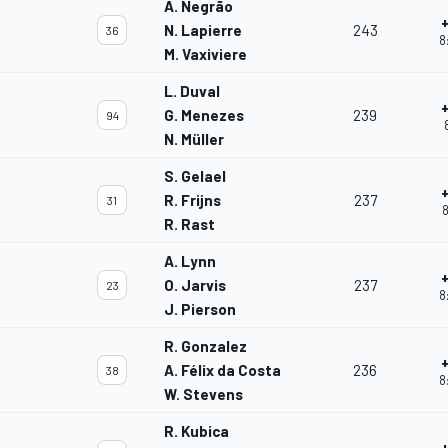
A. Negrão
N. Lapierre
243
36
8
M. Vaxiviere
L. Duval
G. Menezes
239
94
N. Müller
S. Gelael
R. Frijns
237
31
8
R. Rast
A. Lynn
O. Jarvis
237
23
8
J. Pierson
R. Gonzalez
A. Félix da Costa
236
38
8
W. Stevens
R. Kubica