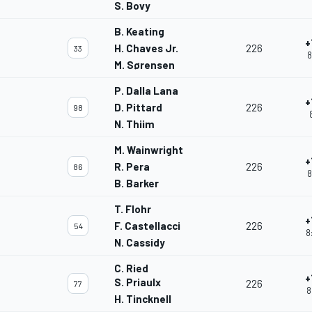
S. Bovy
B. Keating
+
H. Chaves Jr.
226
33
8
M. Sørensen
P. Dalla Lana
+
D. Pittard
226
98
N. Thiim
M. Wainwright
+
R. Pera
226
86
8
B. Barker
T. Flohr
+
F. Castellacci
226
54
8
N. Cassidy
C. Ried
+
S. Priaulx
226
77
8
H. Tincknell