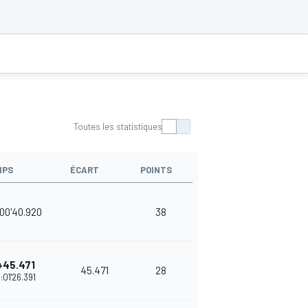
Toutes les statistiques
MPS
ÉCART
POINTS
00'40.920
38
+45.471
45.471
28
:01'26.391