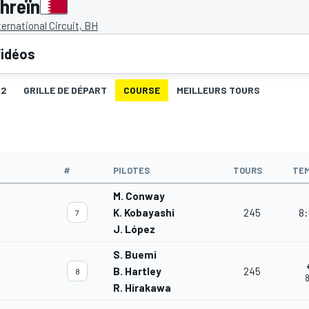
hreïn
ternational Circuit, BH
idéos
Q2
GRILLE DE DÉPART
COURSE
MEILLEURS TOURS
#
PILOTES
TOURS
TE
M. Conway
K. Kobayashi
245
8:
7
J. López
S. Buemi
B. Hartley
245
8
8
R. Hirakawa