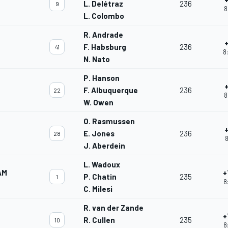
L. Delétraz
236
9
8
L. Colombo
R. Andrade
F. Habsburg
236
41
8
N. Nato
P. Hanson
F. Albuquerque
236
22
8
W. Owen
O. Rasmussen
E. Jones
236
28
8
J. Aberdein
L. Wadoux
AM
+
P. Chatin
235
1
8
C. Milesi
R. van der Zande
+
R. Cullen
235
10
8