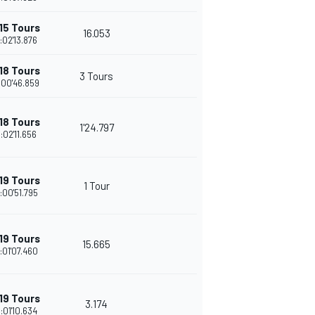
15 Tours
16.053
:02'13.876
18 Tours
3 Tours
:00'46.859
18 Tours
1'24.797
:02'11.656
19 Tours
1 Tour
:00'51.795
19 Tours
15.665
:01'07.460
19 Tours
3.174
:01'10.634