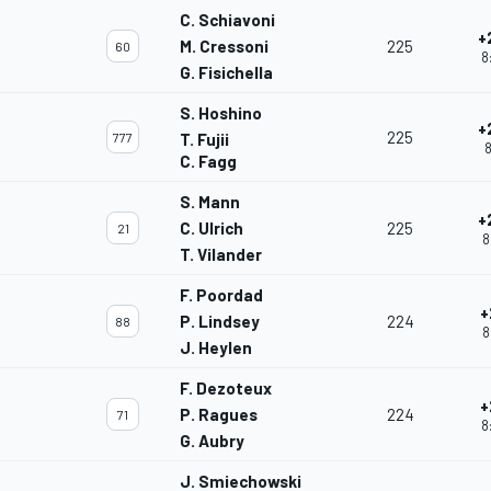
C. Schiavoni
+
M. Cressoni
225
60
8
G. Fisichella
S. Hoshino
+
225
777
T. Fujii
8
C. Fagg
S. Mann
+
C. Ulrich
225
21
8
T. Vilander
F. Poordad
+
P. Lindsey
224
88
8
J. Heylen
F. Dezoteux
+
P. Ragues
224
71
8
G. Aubry
J. Smiechowski