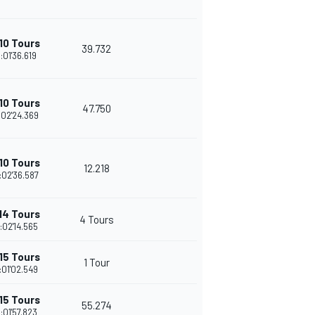
10 Tours
39.732
:01'36.619
10 Tours
47.750
:02'24.369
10 Tours
12.218
:02'36.587
14 Tours
4 Tours
:02'14.565
15 Tours
1 Tour
:01'02.549
15 Tours
55.274
:01'57.823