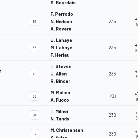
S. Bourdais
F. Perrodo
+
N. Nielsen
235
83
8
A. Rovera
J. Lahaye
+
M. Lahaye
235
35
8
F. Heriau
T. Steven
M
+
J. Allen
235
45
8
R. Binder
M. Molina
+
231
52
8
A. Fuoco
T. Milner
+
230
64
8
N. Tandy
M. Christensen
+
230
92
8
K. Estre