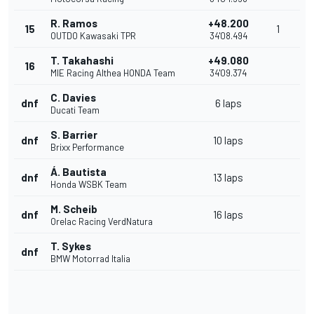
R. Ramos
+48.200
15
1
OUTDO Kawasaki TPR
34'08.494
T. Takahashi
+49.080
16
MIE Racing Althea HONDA Team
34'09.374
C. Davies
dnf
6 laps
Ducati Team
S. Barrier
dnf
10 laps
Brixx Performance
Á. Bautista
dnf
13 laps
Honda WSBK Team
M. Scheib
dnf
16 laps
Orelac Racing VerdNatura
T. Sykes
dnf
BMW Motorrad Italia