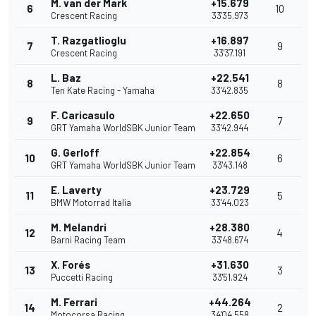
M. van der Mark
+15.679
6
10
Crescent Racing
33'35.973
T. Razgatlioglu
+16.897
7
9
Crescent Racing
33'37.191
L. Baz
+22.541
8
8
Ten Kate Racing - Yamaha
33'42.835
F. Caricasulo
+22.650
9
7
GRT Yamaha WorldSBK Junior Team
33'42.944
G. Gerloff
+22.854
10
6
GRT Yamaha WorldSBK Junior Team
33'43.148
E. Laverty
+23.729
11
5
BMW Motorrad Italia
33'44.023
M. Melandri
+28.380
12
4
Barni Racing Team
33'48.674
X. Forés
+31.630
13
3
Puccetti Racing
33'51.924
M. Ferrari
+44.264
14
2
Motocorsa Racing
34'04.558