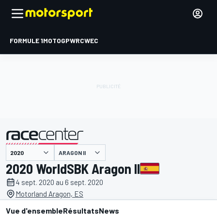
FORMULE 1
MOTOGP
WRC
WEC
ARAGON II
présenté par
2020 WorldSBK Aragon II
4 sept. 2020 au 6 sept. 2020
Motorland Aragon, ES
Vue d'ensemble
Résultats
News