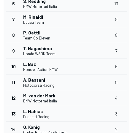
S. Redding
6
10
BMW Motorrad Italia
M. Rinaldi
7
9
Ducati Team
P. Oettli
8
8
Team Go Eleven
T. Nagashima
9
7
Honda WSBK Team
L. Baz
10
6
Bonovo Action BMW
A. Bassani
11
5
Motocorsa Racing
M. van der Mark
12
4
BMW Motorrad Italia
L. Mahias
13
3
Puccetti Racing
O. Konig
14
2
Orelac Racing VerdNatura