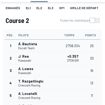
ENGAGÉS
EL1
EL2
EL3
SP1
GRILLE DE DÉPART
Course 2
Toutes les statistiques
POS.
PILOTE
TEMPS
POINTS
Á. Bautista
1
27'08.334
25
Ducati Team
J. Rea
+0.357
2
20
Kawasaki
27'08.691
A. Lowes
3
16
Kawasaki
T. Razgatlioglu
4
13
Crescent Racing
A. Locatelli
5
11
Crescent Racing