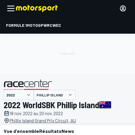
FORMULE 1
MOTOGP
WRC
WEC
PHILLIP ISLAND
présenté par
2022 WorldSBK Phillip Island
18 nov. 2022 au 20 nov. 2022
Phillip Island Grand Prix Circuit, AU
Vue d'ensemble
Résultats
News