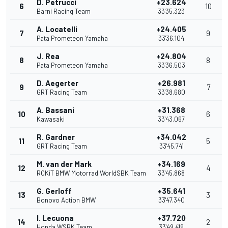
D. Petrucci
+23.624
6
10
Barni Racing Team
33'35.323
A. Locatelli
+24.405
7
9
Pata Prometeon Yamaha
33'36.104
J. Rea
+24.804
8
8
Pata Prometeon Yamaha
33'36.503
D. Aegerter
+26.981
9
7
GRT Racing Team
33'38.680
A. Bassani
+31.368
10
6
Kawasaki
33'43.067
R. Gardner
+34.042
11
5
GRT Racing Team
33'45.741
M. van der Mark
+34.169
12
4
ROKiT BMW Motorrad WorldSBK Team
33'45.868
G. Gerloff
+35.641
13
3
Bonovo Action BMW
33'47.340
I. Lecuona
+37.720
14
2
Honda WSBK Team
33'49.419