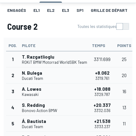
ENGAGÉS
EL1
EL2
EL3
SP1
GRILLE DE DÉPART
Course 2
Toutes les statistiques
POS.
PILOTE
TEMPS
POINTS
T. Razgatlioglu
1
33'11.699
25
ROKiT BMW Motorrad WorldSBK Team
N. Bulega
+8.062
2
20
Ducati Team
33'19.761
A. Lowes
+18.088
3
16
Kawasaki
33'29.787
S. Redding
+20.337
4
13
Bonovo Action BMW
33'32.036
Á. Bautista
+21.538
5
11
Ducati Team
33'33.237