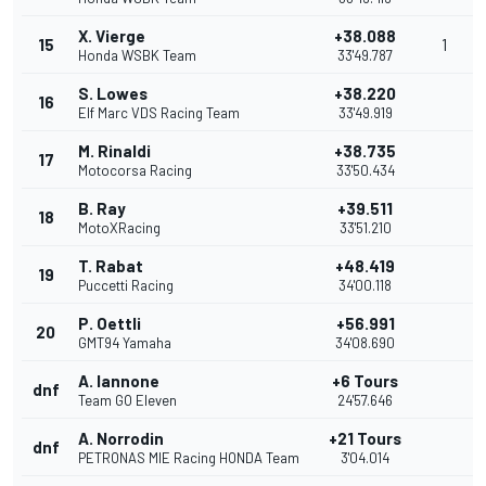
X. Vierge
+38.088
15
1
Honda WSBK Team
33'49.787
S. Lowes
+38.220
16
Elf Marc VDS Racing Team
33'49.919
M. Rinaldi
+38.735
17
Motocorsa Racing
33'50.434
B. Ray
+39.511
18
MotoXRacing
33'51.210
T. Rabat
+48.419
19
Puccetti Racing
34'00.118
P. Oettli
+56.991
20
GMT94 Yamaha
34'08.690
A. Iannone
+6 Tours
dnf
Team GO Eleven
24'57.646
A. Norrodin
+21 Tours
dnf
PETRONAS MIE Racing HONDA Team
3'04.014