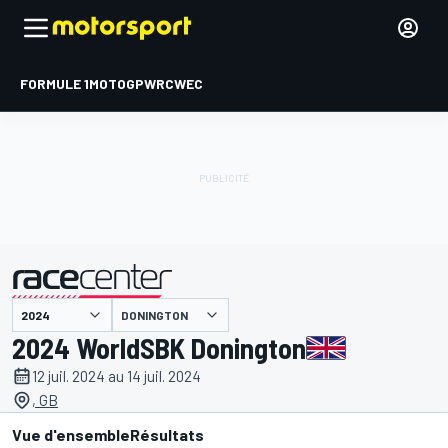
FORMULE 1
MOTOGP
WRC
WEC
DONINGTON
présenté par
2024 WorldSBK Donington
12 juil. 2024 au 14 juil. 2024
, GB
Vue d'ensemble
Résultats