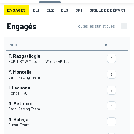
ENGAGÉS
EL1
EL2
EL3
SP1
GRILLE DE DÉPART
Engagés
Toutes les statistiques
PILOTE
#
T. Razgatlioglu
1
ROKiT BMW Motorrad WorldSBK Team
Y. Montella
5
Barni Racing Team
I. Lecuona
7
Honda HRC
D. Petrucci
9
Barni Racing Team
N. Bulega
11
Ducati Team