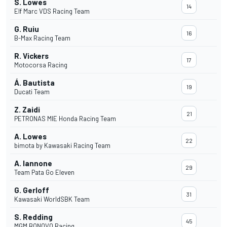
S. Lowes
14
Elf Marc VDS Racing Team
G. Ruiu
16
B-Max Racing Team
R. Vickers
17
Motocorsa Racing
Á. Bautista
19
Ducati Team
Z. Zaidi
21
PETRONAS MIE Honda Racing Team
A. Lowes
22
bimota by Kawasaki Racing Team
A. Iannone
29
Team Pata Go Eleven
G. Gerloff
31
Kawasaki WorldSBK Team
S. Redding
45
MGM BONOVO Racing