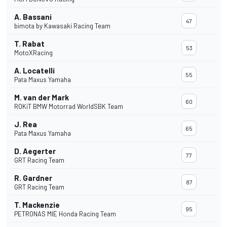
A. Bassani
47
bimota by Kawasaki Racing Team
T. Rabat
53
MotoXRacing
A. Locatelli
55
Pata Maxus Yamaha
M. van der Mark
60
ROKiT BMW Motorrad WorldSBK Team
J. Rea
65
Pata Maxus Yamaha
D. Aegerter
77
GRT Racing Team
R. Gardner
87
GRT Racing Team
T. Mackenzie
95
PETRONAS MIE Honda Racing Team