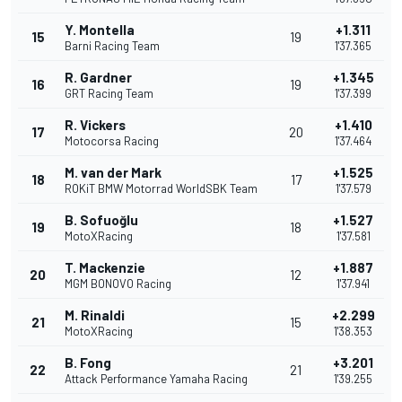
Y. Montella
+1.311
15
19
Barni Racing Team
1'37.365
R. Gardner
+1.345
16
19
GRT Racing Team
1'37.399
R. Vickers
+1.410
17
20
Motocorsa Racing
1'37.464
M. van der Mark
+1.525
18
17
ROKiT BMW Motorrad WorldSBK Team
1'37.579
B. Sofuoğlu
+1.527
19
18
MotoXRacing
1'37.581
T. Mackenzie
+1.887
20
12
MGM BONOVO Racing
1'37.941
M. Rinaldi
+2.299
21
15
MotoXRacing
1'38.353
B. Fong
+3.201
22
21
Attack Performance Yamaha Racing
1'39.255