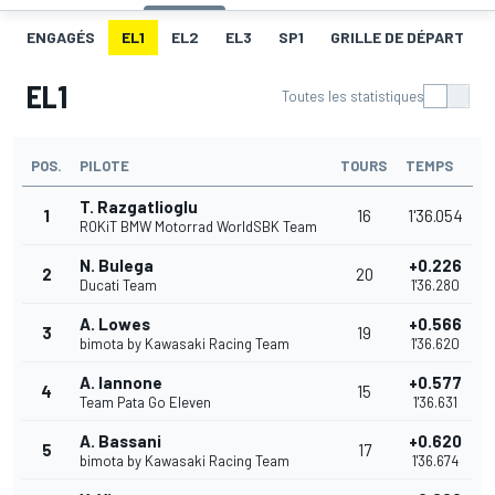
ENGAGÉS
EL1
EL2
EL3
SP1
GRILLE DE DÉPART
EL1
Toutes les statistiques
POS.
PILOTE
TOURS
TEMPS
T. Razgatlioglu
1
16
1'36.054
ROKiT BMW Motorrad WorldSBK Team
N. Bulega
+0.226
2
20
Ducati Team
1'36.280
A. Lowes
+0.566
3
19
bimota by Kawasaki Racing Team
1'36.620
A. Iannone
+0.577
4
15
Team Pata Go Eleven
1'36.631
A. Bassani
+0.620
5
17
bimota by Kawasaki Racing Team
1'36.674