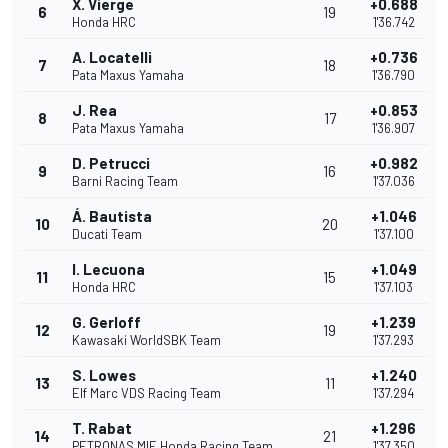
X. Vierge
+0.688
6
19
Honda HRC
1'36.742
A. Locatelli
+0.736
7
18
Pata Maxus Yamaha
1'36.790
J. Rea
+0.853
8
17
Pata Maxus Yamaha
1'36.907
D. Petrucci
+0.982
9
16
Barni Racing Team
1'37.036
Á. Bautista
+1.046
10
20
Ducati Team
1'37.100
I. Lecuona
+1.049
11
15
Honda HRC
1'37.103
G. Gerloff
+1.239
12
19
Kawasaki WorldSBK Team
1'37.293
S. Lowes
+1.240
13
11
Elf Marc VDS Racing Team
1'37.294
T. Rabat
+1.296
14
21
PETRONAS MIE Honda Racing Team
1'37.350