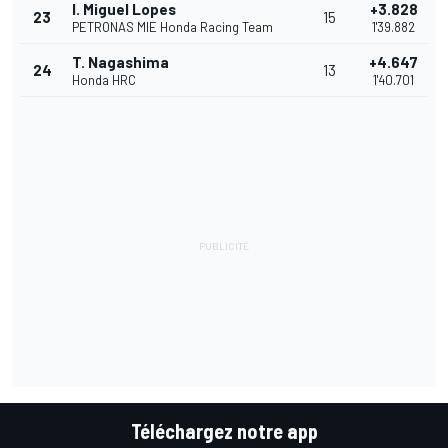
I. Miguel Lopes
+3.828
23
15
PETRONAS MIE Honda Racing Team
1'39.882
T. Nagashima
+4.647
24
13
Honda HRC
1'40.701
Téléchargez notre app