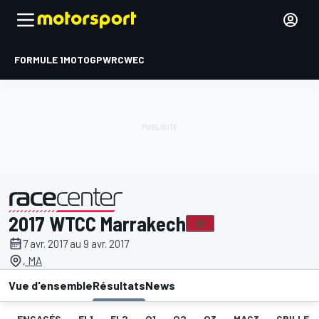
FORMULE 1
MOTOGP
WRC
WEC
2017 WTCC Marrakech
présenté par
7 avr. 2017 au 9 avr. 2017
, MA
Vue d'ensemble
Résultats
News
ENGAGÉS
EL1
EL2
Q1
Q2
Q3
MAC3
GRILLE D