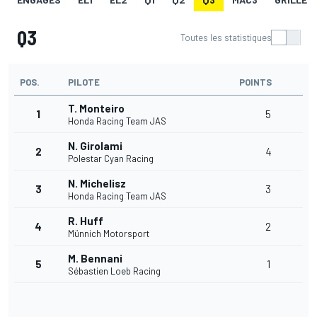
Q3
Toutes les statistiques
POS.
PILOTE
POINTS
T. Monteiro
1
5
Honda Racing Team JAS
N. Girolami
2
4
Polestar Cyan Racing
N. Michelisz
3
3
Honda Racing Team JAS
R. Huff
4
2
Münnich Motorsport
M. Bennani
5
1
Sébastien Loeb Racing