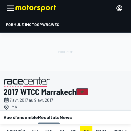
FORMULE 1
MOTOGP
WRC
WEC
2017 WTCC Marrakech
présenté par
7 avr. 2017 au 9 avr. 2017
, MA
Vue d'ensemble
Résultats
News
ENGAGÉS
EL1
EL2
Q1
Q2
Q3
MAC3
GRILLE D