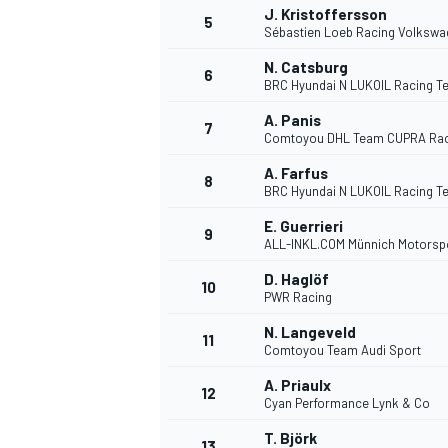
J. Kristoffersson
5
Sébastien Loeb Racing Volkswa
WRC
N. Catsburg
6
BRC Hyundai N LUKOIL Racing T
A. Panis
7
Comtoyou DHL Team CUPRA Rac
A. Farfus
8
BRC Hyundai N LUKOIL Racing T
E. Guerrieri
9
ALL-INKL.COM Münnich Motorsp
D. Haglöf
10
PWR Racing
N. Langeveld
11
Comtoyou Team Audi Sport
WEC
A. Priaulx
12
Cyan Performance Lynk & Co
T. Björk
13