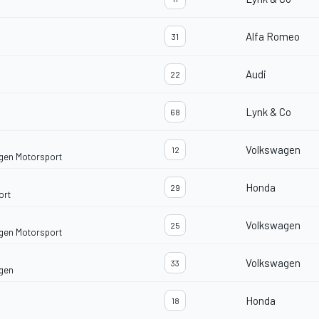
Alfa Romeo
31
Audi
22
Lynk & Co
68
Volkswagen
12
gen Motorsport
Honda
29
ort
Volkswagen
25
gen Motorsport
Volkswagen
33
gen
Honda
18