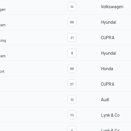
Volkswagen
14
gen
Hyundai
88
eam
CUPRA
21
ing
Hyundai
8
eam
Honda
86
ort
CUPRA
37
Audi
10
Lynk & Co
111
Lynk & Co
11