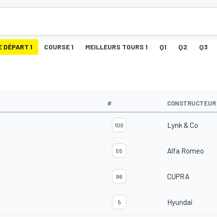
E DÉPART 1
COURSE 1
MEILLEURS TOURS 1
Q1
Q2
Q3
#
CONSTRUCTEUR
Lynk & Co
100
Alfa Romeo
55
CUPRA
96
Hyundai
5