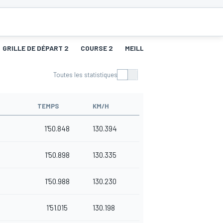
GRILLE DE DÉPART 2
COURSE 2
MEILLEURS TOURS 2
GRILL
Toutes les statistiques
TEMPS
KM/H
1'50.848
130.394
1'50.898
130.335
1'50.988
130.230
1'51.015
130.198