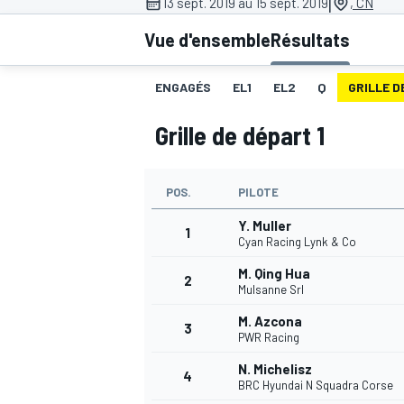
|
13 sept. 2019 au 15 sept. 2019
, CN
Vue d'ensemble
Résultats
ENGAGÉS
EL1
EL2
Q
GRILLE D
Grille de départ 1
MOTOGP
POS.
PILOTE
Y. Muller
1
Cyan Racing Lynk & Co
M. Qing Hua
2
Mulsanne Srl
M. Azcona
3
PWR Racing
N. Michelisz
4
BRC Hyundai N Squadra Corse