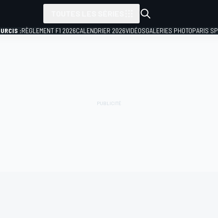
TOUTES LES SÉRIES
URCIS :
RÈGLEMENT F1 2026
CALENDRIER 2026
VIDÉOS
GALERIES PHOTO
PARIS S