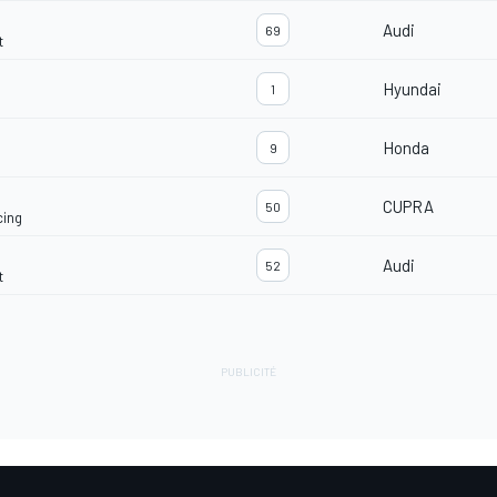
Audi
69
t
Hyundai
1
Honda
9
CUPRA
50
ing
Audi
52
t