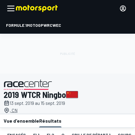
FORMULE 1
MOTOGP
WRC
WEC
2019 WTCR Ningbo
présenté par
13 sept. 2019 au 15 sept. 2019
, CN
Vue d'ensemble
Résultats
ENGAGÉS
EL1
EL2
Q
GRILLE DE DÉPART 1
COURSE 