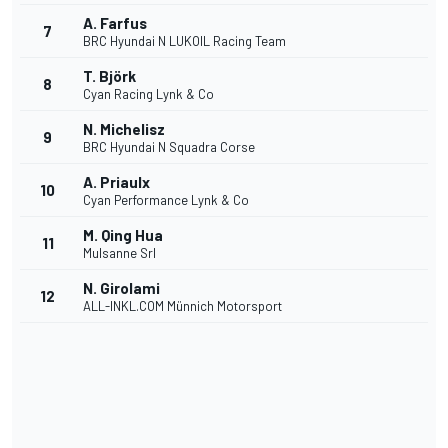
A. Farfus
7
BRC Hyundai N LUKOIL Racing Team
T. Björk
8
Cyan Racing Lynk & Co
N. Michelisz
9
BRC Hyundai N Squadra Corse
A. Priaulx
10
Cyan Performance Lynk & Co
M. Qing Hua
11
Mulsanne Srl
N. Girolami
12
ALL-INKL.COM Münnich Motorsport