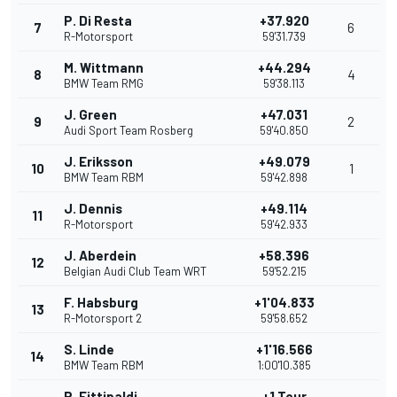
P. Di Resta
+37.920
7
6
R-Motorsport
59'31.739
M. Wittmann
+44.294
8
4
BMW Team RMG
59'38.113
J. Green
+47.031
9
2
Audi Sport Team Rosberg
59'40.850
J. Eriksson
+49.079
10
1
BMW Team RBM
59'42.898
J. Dennis
+49.114
11
R-Motorsport
59'42.933
J. Aberdein
+58.396
12
Belgian Audi Club Team WRT
59'52.215
F. Habsburg
+1'04.833
13
R-Motorsport 2
59'58.652
S. Linde
+1'16.566
14
BMW Team RBM
1:00'10.385
P. Fittipaldi
+1 Tour