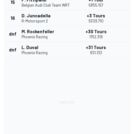
15
Belgian Audi Club Team WRT
58'55.157
D. Juncadella
+3 Tours
16
R-Motorsport 2
55'29.710
M. Rockenfeller
+30 Tours
dnf
Phoenix Racing
11'52.319
L. Duval
+31 Tours
dnf
Phoenix Racing
9'21.133