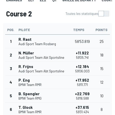
Course 2
Toutes les statistiques
POS.
PILOTE
TEMPS
POINTS
R. Rast
1
58'53.819
25
Audi Sport Team Rosberg
N. Müller
+11.922
2
18
Audi Sport Team Abt Sportsline
59'05.741
R. Frijns
+12.184
3
15
Audi Sport Team Abt Sportsline
59'06.003
P. Eng
+17.952
4
12
BMW Team RMR
59'11.771
B. Spengler
+22.769
5
10
BMW Team RMG
59'16.588
T. Glock
+37.615
6
8
BMW Team RMR
59'31.434