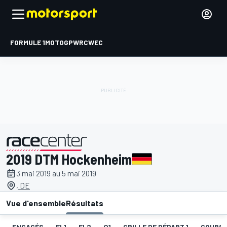
FORMULE 1
MOTOGP
WRC
WEC
2019 DTM Hockenheim
présenté par
3 mai 2019 au 5 mai 2019
, DE
Vue d'ensemble
Résultats
ENGAGÉS
EL1
EL2
Q1
GRILLE DE DÉPART 1
COURSE