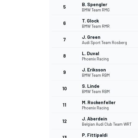
B. Spengler
5
BMW Team RMG
WRC
T. Glock
6
BMW Team RMR
J. Green
7
Audi Sport Team Rosberg
L. Duval
8
Phoenix Racing
J. Eriksson
9
BMW Team RBM
S. Linde
10
BMW Team RBM
M. Rockenfeller
11
Phoenix Racing
WEC
J. Aberdein
12
Belgian Audi Club Team WRT
P. Fittipaldi
13