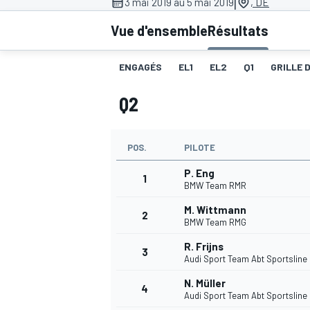
|
3 mai 2019 au 5 mai 2019
, DE
Vue d'ensemble
Résultats
ENGAGÉS
EL1
EL2
Q1
GRILLE 
Q2
MOTOGP
POS.
PILOTE
P. Eng
1
BMW Team RMR
M. Wittmann
2
BMW Team RMG
R. Frijns
3
Audi Sport Team Abt Sportsline
N. Müller
4
Audi Sport Team Abt Sportsline