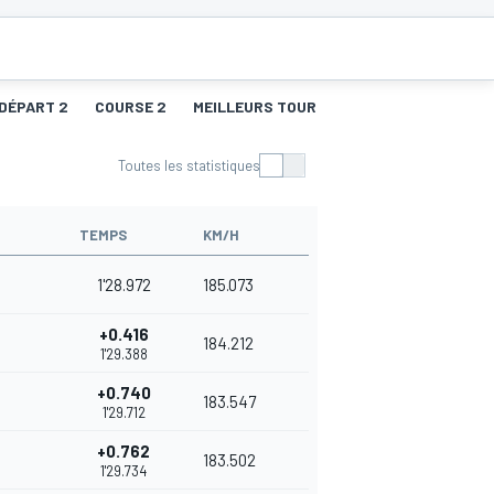
 DÉPART 2
COURSE 2
MEILLEURS TOURS 2
Toutes les statistiques
TEMPS
KM/H
1'28.972
185.073
+0.416
184.212
1'29.388
+0.740
183.547
1'29.712
+0.762
183.502
1'29.734