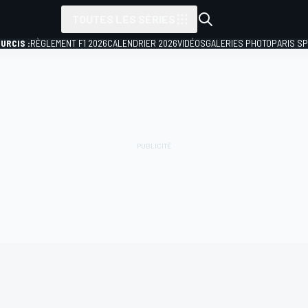
TOUTES LES SÉRIES
URCIS :
RÈGLEMENT F1 2026
CALENDRIER 2026
VIDÉOS
GALERIES PHOTO
PARIS S