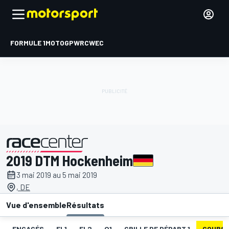
FORMULE 1
MOTOGP
WRC
WEC
2019 DTM Hockenheim
présenté par
3 mai 2019 au 5 mai 2019
, DE
Vue d'ensemble
Résultats
ENGAGÉS
EL1
EL2
Q1
GRILLE DE DÉPART 1
COURSE