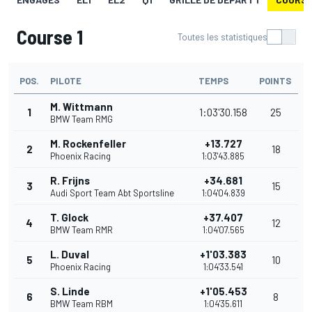
Course 1
Toutes les statistiques
POS.
PILOTE
TEMPS
POINTS
M. Wittmann
1
1:03'30.158
25
BMW Team RMG
M. Rockenfeller
+13.727
2
18
Phoenix Racing
1:03'43.885
R. Frijns
+34.681
3
15
Audi Sport Team Abt Sportsline
1:04'04.839
T. Glock
+37.407
4
12
BMW Team RMR
1:04'07.565
L. Duval
+1'03.383
5
10
Phoenix Racing
1:04'33.541
S. Linde
+1'05.453
6
8
BMW Team RBM
1:04'35.611