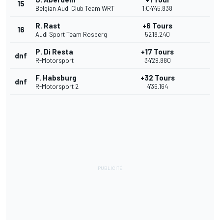
15
Belgian Audi Club Team WRT
1:04'45.838
R. Rast
+6 Tours
16
Audi Sport Team Rosberg
52'18.240
P. Di Resta
+17 Tours
dnf
R-Motorsport
34'29.880
F. Habsburg
+32 Tours
dnf
R-Motorsport 2
4'36.164