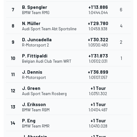
B. Spengler
+1'13.886
7
6
BMW Team RMG
1:04'44.044
N. Müller
+1'29.780
8
4
Audi Sport Team Abt Sportsline
1:04'59.938
D. Juncadella
+1'30.322
9
2
R-Motorsport 2
1:05'00.480
P. Fittipaldi
+1'31.873
10
1
Belgian Audi Club Team WRT
1:05'02.031
J. Dennis
+1'36.899
11
R-Motorsport
1:05'07.057
J. Green
+1 Tour
12
Audi Sport Team Rosberg
1:03'51.302
J. Eriksson
+1 Tour
13
BMW Team RBM
1:04'04.497
P. Eng
+1 Tour
14
BMW Team RMR
1:04'10.028
J. Aberdein
+1 Tour