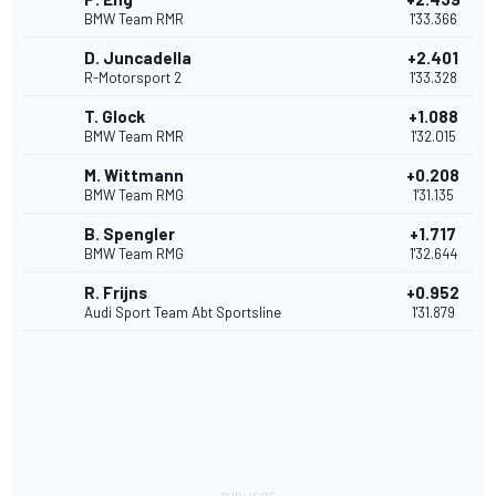
BMW Team RMR
1'33.366
D. Juncadella
+2.401
R-Motorsport 2
1'33.328
T. Glock
+1.088
BMW Team RMR
1'32.015
M. Wittmann
+0.208
BMW Team RMG
1'31.135
B. Spengler
+1.717
BMW Team RMG
1'32.644
R. Frijns
+0.952
Audi Sport Team Abt Sportsline
1'31.879