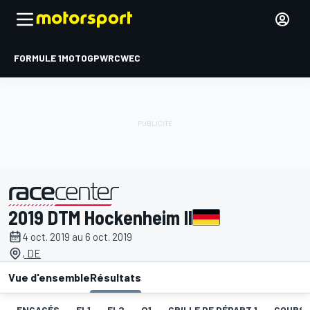
FORMULE 1
MOTOGP
WRC
WEC
2019 DTM Hockenheim II
présenté par
4 oct. 2019 au 6 oct. 2019
, DE
Vue d'ensemble
Résultats
ENGAGÉS
EL1
EL2
Q1
GRILLE DE DÉPART 1
COURSE