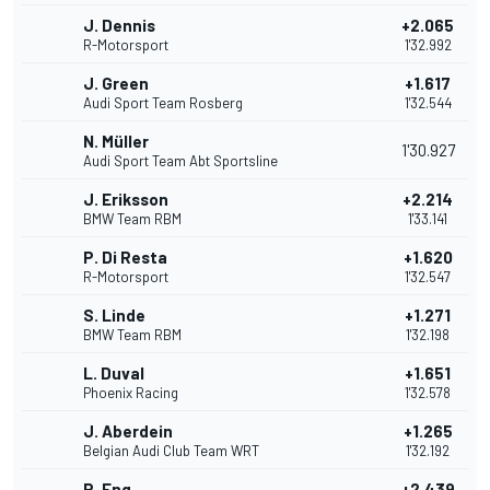
J. Dennis
+2.065
R-Motorsport
1'32.992
J. Green
+1.617
Audi Sport Team Rosberg
1'32.544
N. Müller
1'30.927
Audi Sport Team Abt Sportsline
J. Eriksson
+2.214
BMW Team RBM
1'33.141
P. Di Resta
+1.620
R-Motorsport
1'32.547
S. Linde
+1.271
BMW Team RBM
1'32.198
L. Duval
+1.651
Phoenix Racing
1'32.578
J. Aberdein
+1.265
Belgian Audi Club Team WRT
1'32.192
P. Eng
+2.439