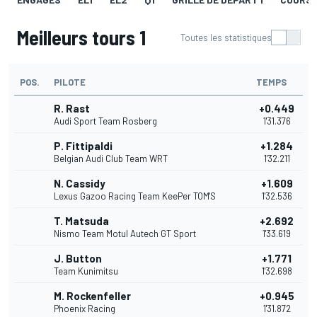
Meilleurs tours 1
Toutes les statistiques
POS.
PILOTE
TEMPS
R. Rast
+0.449
Audi Sport Team Rosberg
1'31.376
P. Fittipaldi
+1.284
Belgian Audi Club Team WRT
1'32.211
N. Cassidy
+1.609
Lexus Gazoo Racing Team KeePer TOM'S
1'32.536
T. Matsuda
+2.692
Nismo Team Motul Autech GT Sport
1'33.619
J. Button
+1.771
Team Kunimitsu
1'32.698
M. Rockenfeller
+0.945
Phoenix Racing
1'31.872