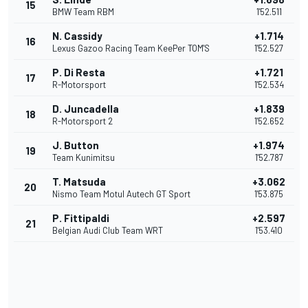
15
BMW Team RBM
1'52.511
N. Cassidy
+1.714
16
Lexus Gazoo Racing Team KeePer TOM'S
1'52.527
P. Di Resta
+1.721
17
R-Motorsport
1'52.534
D. Juncadella
+1.839
18
R-Motorsport 2
1'52.652
J. Button
+1.974
19
Team Kunimitsu
1'52.787
T. Matsuda
+3.062
20
Nismo Team Motul Autech GT Sport
1'53.875
P. Fittipaldi
+2.597
21
Belgian Audi Club Team WRT
1'53.410