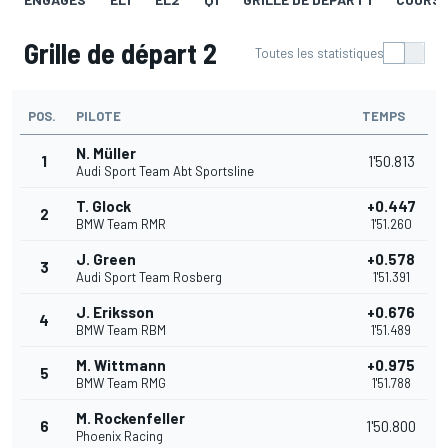
Grille de départ 2
Toutes les statistiques
POS.
PILOTE
TEMPS
N. Müller
1
1'50.813
Audi Sport Team Abt Sportsline
T. Glock
+0.447
2
BMW Team RMR
1'51.260
J. Green
+0.578
3
Audi Sport Team Rosberg
1'51.391
J. Eriksson
+0.676
4
BMW Team RBM
1'51.489
M. Wittmann
+0.975
5
BMW Team RMG
1'51.788
M. Rockenfeller
6
1'50.800
Phoenix Racing