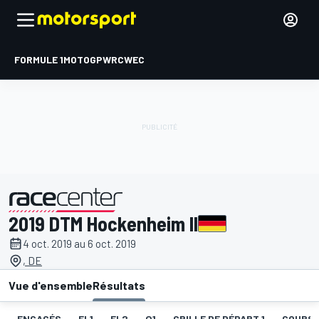
FORMULE 1
MOTOGP
WRC
WEC
2019 DTM Hockenheim II
présenté par
4 oct. 2019 au 6 oct. 2019
, DE
Vue d'ensemble
Résultats
ENGAGÉS
EL1
EL2
Q1
GRILLE DE DÉPART 1
COURSE