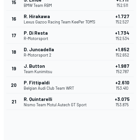
15
BMW Team RBM
1'52.511
R. Hirakawa
+1.727
16
Lexus Gazoo Racing Team KeePer TOM'S
1'52.527
P. Di Resta
+1.734
17
R-Motorsport
1'52.534
D. Juncadella
+1.852
18
R-Motorsport 2
1'52.652
J. Button
+1.987
19
Team Kunimitsu
1'52.787
P. Fittipaldi
+2.610
20
Belgian Audi Club Team WRT
1'53.410
R. Quintarelli
+3.075
21
Nismo Team Motul Autech GT Sport
1'53.875