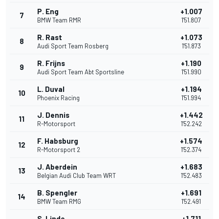
P. Eng
+1.007
7
BMW Team RMR
1'51.807
R. Rast
+1.073
8
Audi Sport Team Rosberg
1'51.873
R. Frijns
+1.190
9
Audi Sport Team Abt Sportsline
1'51.990
L. Duval
+1.194
10
Phoenix Racing
1'51.994
J. Dennis
+1.442
11
R-Motorsport
1'52.242
F. Habsburg
+1.574
12
R-Motorsport 2
1'52.374
J. Aberdein
+1.683
13
Belgian Audi Club Team WRT
1'52.483
B. Spengler
+1.691
14
BMW Team RMG
1'52.491
S. Linde
+1.711