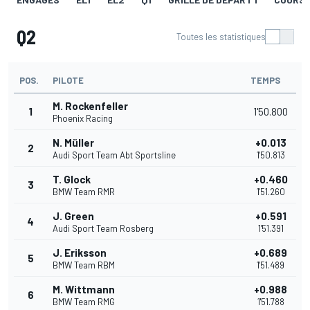
Q2
Toutes les statistiques
POS.
PILOTE
TEMPS
M. Rockenfeller
1
1'50.800
Phoenix Racing
N. Müller
+0.013
2
Audi Sport Team Abt Sportsline
1'50.813
T. Glock
+0.460
3
BMW Team RMR
1'51.260
J. Green
+0.591
4
Audi Sport Team Rosberg
1'51.391
J. Eriksson
+0.689
5
BMW Team RBM
1'51.489
M. Wittmann
+0.988
6
BMW Team RMG
1'51.788