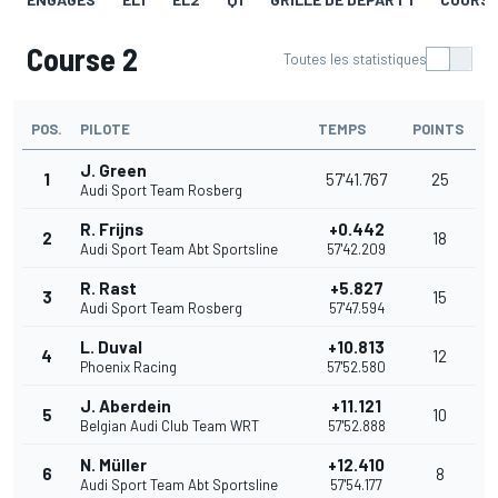
Course 2
Toutes les statistiques
POS.
PILOTE
TEMPS
POINTS
J. Green
1
57'41.767
25
Audi Sport Team Rosberg
R. Frijns
+0.442
2
18
Audi Sport Team Abt Sportsline
57'42.209
R. Rast
+5.827
3
15
Audi Sport Team Rosberg
57'47.594
L. Duval
+10.813
4
12
Phoenix Racing
57'52.580
J. Aberdein
+11.121
5
10
Belgian Audi Club Team WRT
57'52.888
N. Müller
+12.410
6
8
Audi Sport Team Abt Sportsline
57'54.177