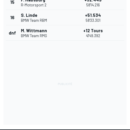
15
R-Motorsport 2
58'14.216
S. Linde
+51.534
16
BMW Team RBM
58'33.301
M. Wittmann
+12 Tours
dnf
BMW Team RMG
41'49.392