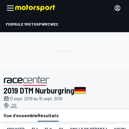
FORMULE 1
MOTOGP
WRC
WEC
2019 DTM Nurburgring
présenté par
13 sept. 2019 au 15 sept. 2019
, DE
Vue d'ensemble
Résultats
ENGAGÉS
EL1
EL2
Q1
GRILLE DE DÉPART 1
COURSE