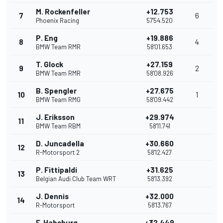
M. Rockenfeller
+12.753
7
6
Phoenix Racing
57'54.520
P. Eng
+19.886
8
4
BMW Team RMR
58'01.653
T. Glock
+27.159
9
2
BMW Team RMR
58'08.926
B. Spengler
+27.675
10
1
BMW Team RMG
58'09.442
J. Eriksson
+29.974
11
BMW Team RBM
58'11.741
D. Juncadella
+30.660
12
R-Motorsport 2
58'12.427
P. Fittipaldi
+31.625
13
Belgian Audi Club Team WRT
58'13.392
J. Dennis
+32.000
14
R-Motorsport
58'13.767
F. Habsburg
+32.449