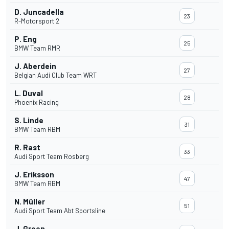
D. Juncadella
23
R-Motorsport 2
P. Eng
25
BMW Team RMR
J. Aberdein
27
Belgian Audi Club Team WRT
L. Duval
28
Phoenix Racing
S. Linde
31
BMW Team RBM
R. Rast
33
Audi Sport Team Rosberg
J. Eriksson
47
BMW Team RBM
N. Müller
51
Audi Sport Team Abt Sportsline
J. Green