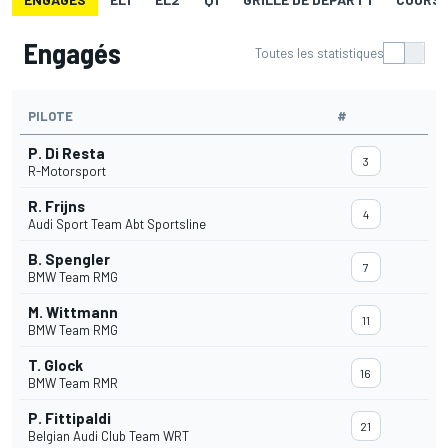
Engagés
Toutes les statistiques
PILOTE
#
P. Di Resta
3
R-Motorsport
R. Frijns
4
Audi Sport Team Abt Sportsline
B. Spengler
7
BMW Team RMG
M. Wittmann
11
BMW Team RMG
T. Glock
16
BMW Team RMR
P. Fittipaldi
21
Belgian Audi Club Team WRT