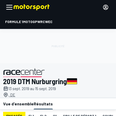
FORMULE 1
MOTOGP
WRC
WEC
2019 DTM Nurburgring
présenté par
13 sept. 2019 au 15 sept. 2019
, DE
Vue d'ensemble
Résultats
ENGAGÉS
EL1
EL2
Q1
GRILLE DE DÉPART 1
COURSE