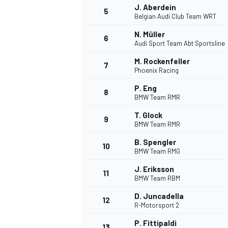
J. Aberdein
5
Belgian Audi Club Team WRT
WRC
N. Müller
6
Audi Sport Team Abt Sportsline
M. Rockenfeller
7
Phoenix Racing
P. Eng
8
BMW Team RMR
T. Glock
9
BMW Team RMR
B. Spengler
10
BMW Team RMG
J. Eriksson
11
BMW Team RBM
WEC
D. Juncadella
12
R-Motorsport 2
P. Fittipaldi
13