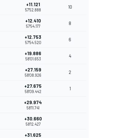
+11.121
10
57'52.888
+12.410
8
57'54.177
+12.753
6
57'54.520
+19.886
4
58'01.653
+27.159
2
58'08.926
+27.675
1
58'09.442
+29.974
58'11.741
+30.660
58'12.427
+31.625