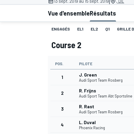
|
13 sept. 2019 au 15 sept. 2019
, DE
Vue d'ensemble
Résultats
ENGAGÉS
EL1
EL2
Q1
GRILLE 
Course 2
MOTOGP
POS.
PILOTE
J. Green
1
Audi Sport Team Rosberg
R. Frijns
2
Audi Sport Team Abt Sportsline
R. Rast
3
Audi Sport Team Rosberg
L. Duval
4
Phoenix Racing