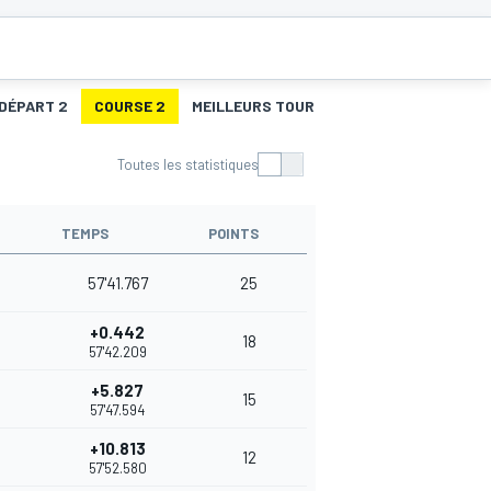
 DÉPART 2
COURSE 2
MEILLEURS TOURS 2
Toutes les statistiques
TEMPS
POINTS
57'41.767
25
+0.442
18
57'42.209
+5.827
15
57'47.594
+10.813
12
57'52.580