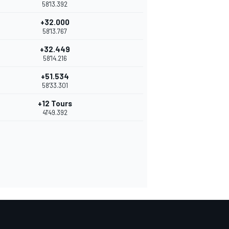
58'13.392
+32.000
58'13.767
+32.449
58'14.216
+51.534
58'33.301
+12 Tours
41'49.392