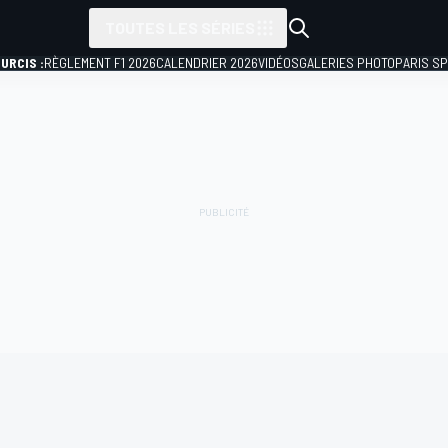
TOUTES LES SÉRIES
URCIS :
RÈGLEMENT F1 2026
CALENDRIER 2026
VIDÉOS
GALERIES PHOTO
PARIS S