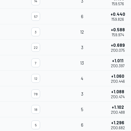
3
14
1'59.576
+0.440
6
57
1'59.826
+0.588
12
3
1'59.974
+0.689
3
22
2'00.075
+1.011
13
7
2'00.397
+1.060
4
12
2'00.446
+1.088
3
78
2'00.474
+1.102
5
18
2'00.488
+1.296
6
5
2'00.682