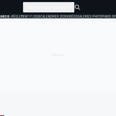
TOUTES LES SÉRIES
URCIS :
RÈGLEMENT F1 2026
CALENDRIER 2026
VIDÉOS
GALERIES PHOTO
PARIS S