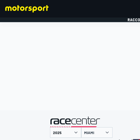
RACCO
FORMULE 1
présenté par
MIAMI