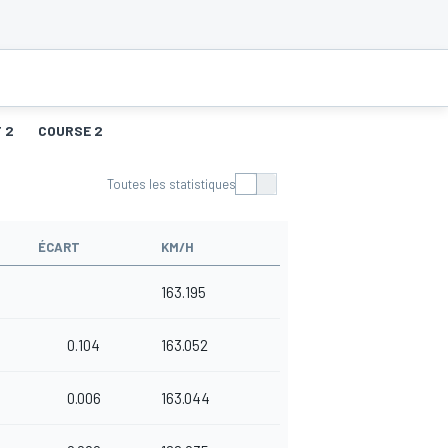
 2
COURSE 2
Toutes les statistiques
ÉCART
KM/H
163.195
0.104
163.052
0.006
163.044