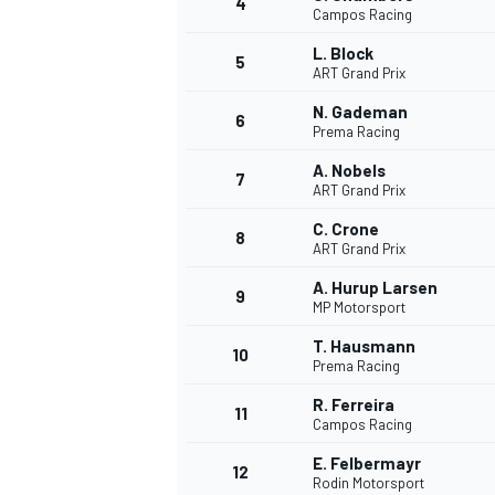
4
Campos Racing
L. Block
5
WRC
ART Grand Prix
N. Gademan
6
Prema Racing
A. Nobels
7
ART Grand Prix
C. Crone
8
ART Grand Prix
A. Hurup Larsen
9
MP Motorsport
T. Hausmann
10
Prema Racing
WEC
R. Ferreira
11
Campos Racing
E. Felbermayr
12
Rodin Motorsport