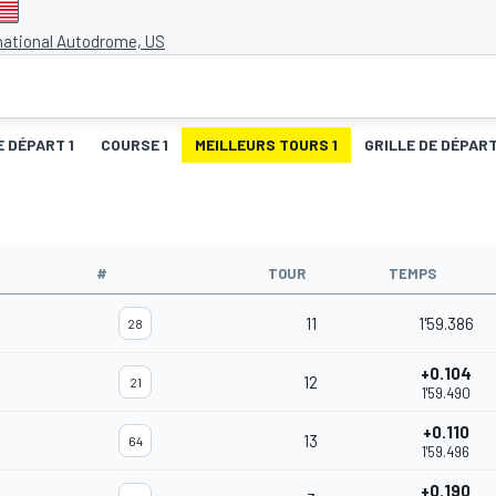
national Autodrome, US
E DÉPART 1
COURSE 1
MEILLEURS TOURS 1
GRILLE DE DÉPART
#
TOUR
TEMPS
11
1'59.386
28
+0.104
12
21
1'59.490
+0.110
13
64
1'59.496
+0.190