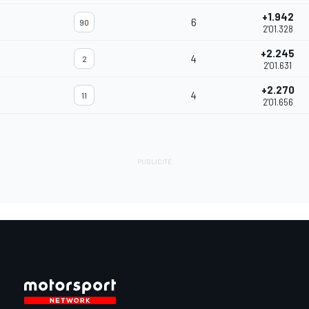
+1.942
6
90
2'01.328
+2.245
4
2
2'01.631
+2.270
4
11
2'01.656