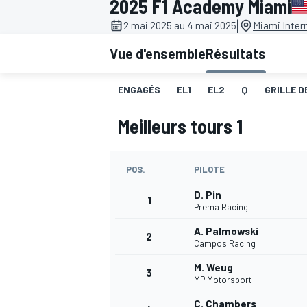
2025 F1 Academy Miami
|
2 mai 2025 au 4 mai 2025
Miami Inter
Vue d'ensemble
Résultats
ENGAGÉS
EL1
EL2
Q
GRILLE D
MOTOGP
Meilleurs tours 1
POS.
PILOTE
D. Pin
1
Prema Racing
A. Palmowski
2
Campos Racing
M. Weug
3
MP Motorsport
C. Chambers